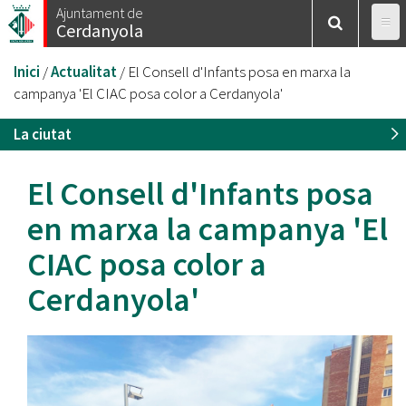
Vés
Ajuntament de
Cerdanyola
al
contingut
Esteu
Inici
/
Actualitat
/
El Consell d'Infants posa en marxa la
aquí
campanya 'El CIAC posa color a Cerdanyola'
La ciutat
El Consell d'Infants posa
en marxa la campanya 'El
CIAC posa color a
Cerdanyola'