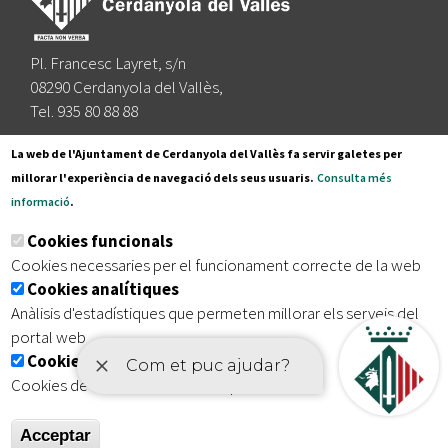
Pl. Francesc Layret, s/n
08290 Cerdanyola del Vallès,
Tel. 935 80 88 88
Segueix-nos a:
La web de l'Ajuntament de Cerdanyola del Vallès fa servir galetes per
millorar l'experiència de navegació dels seus usuaris.
Consulta més
informació
.
Subscriu-te al nostre butlletí
Cookies funcionals
Cookies necessaries per el funcionament correcte de la web
Cookies analítiques
|
|
|
Inici
Avís legal
Protecció de dades
Mapa del lloc
Anàlisis d'estadístiques que permeten millorar els serveis del
|
Accessibilitat
portal web
Cookies publicitàries
Cookies de tercers amb finalitat publicitària
Acceptar