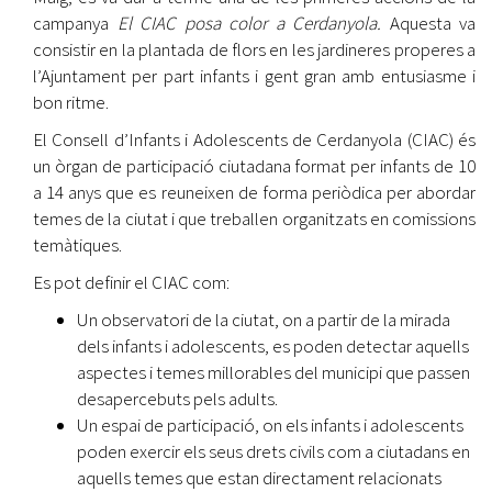
campanya
El CIAC posa color a Cerdanyola.
Aquesta va
consistir en la plantada de flors en les jardineres properes a
l’Ajuntament per part infants i gent gran amb entusiasme i
bon ritme.
El Consell d’Infants i Adolescents de Cerdanyola (CIAC) és
un òrgan de participació ciutadana format per infants de 10
a 14 anys que es reuneixen de forma periòdica per abordar
temes de la ciutat i que treballen organitzats en comissions
temàtiques.
Es pot definir el CIAC com:
Un observatori de la ciutat, on a partir de la mirada
dels infants i adolescents, es poden detectar aquells
aspectes i temes millorables del municipi que passen
desapercebuts pels adults.
Un espai de participació, on els infants i adolescents
poden exercir els seus drets civils com a ciutadans en
aquells temes que estan directament relacionats