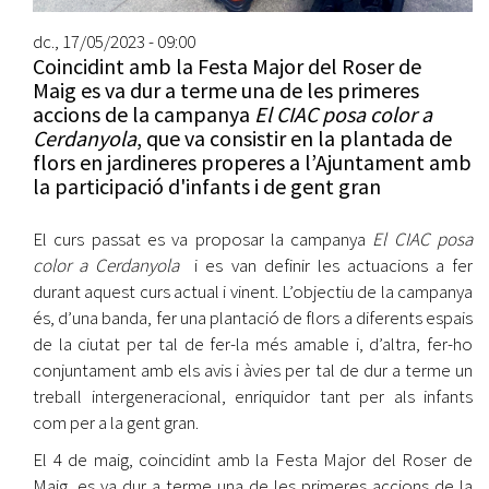
dc., 17/05/2023 - 09:00
Coincidint amb la Festa Major del Roser de
Maig es va dur a terme una de les primeres
accions de la campanya
El CIAC posa color a
Cerdanyola
, que va consistir en la plantada de
flors en jardineres properes a l’Ajuntament amb
la participació d'infants i de gent gran
El curs passat es va proposar la campanya
El CIAC posa
color a Cerdanyola
i es van definir les actuacions a fer
durant aquest curs actual i vinent. L’objectiu de la campanya
és, d’una banda, fer una plantació de flors a diferents espais
de la ciutat per tal de fer-la més amable i, d’altra, fer-ho
conjuntament amb els avis i àvies per tal de dur a terme un
treball intergeneracional, enriquidor tant per als infants
com per a la gent gran.
El 4 de maig, coincidint amb la Festa Major del Roser de
Maig, es va dur a terme una de les primeres accions de la