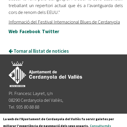
treballant un repertori actual que és a l’avantguarda dels
cors de renom dels EEUU."
Informació del Festival Internacional Blues de Cerdanyola
Web
Facebook
Twitter
Tornar al llistat de noticies
Pl. Francesc Layret, s/n
08290 Cerdanyola del Vallès,
Tel. 935 80 88 88
Segueix-nos a:
La web de l'Ajuntament de Cerdanyola del Vallès fa servir galetes per
millorar l'experiència de navegació dels seus usuaris.
Consulta més