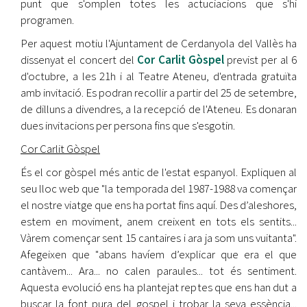
punt que s'omplen totes les actuciacions que s'hi
programen.
Per aquest motiu l'Ajuntament de Cerdanyola del Vallès ha
dissenyat el concert del
Cor Carlit Gòspel
previst per al 6
d'octubre, a les 21h i al Teatre Ateneu, d'entrada gratuïta
amb invitació. Es podran recollir a partir del 25 de setembre,
de dilluns a divendres, a la recepció de l'Ateneu. Es donaran
dues invitacions per persona fins que s'esgotin.
Cor Carlit Gòspel
És el cor gòspel més antic de l'estat espanyol. Expliquen al
seu lloc web que "la temporada del 1987-1988 va començar
el nostre viatge que ens ha portat fins aquí. Des d’aleshores,
estem en moviment, anem creixent en tots els sentits...
Vàrem començar sent 15 cantaires i ara ja som uns vuitanta".
Afegeixen que "abans havíem d’explicar que era el que
cantàvem... Ara... no calen paraules... tot és sentiment.
Aquesta evolució ens ha plantejat reptes que ens han dut a
buscar la font pura del gospel i trobar la seva essència...