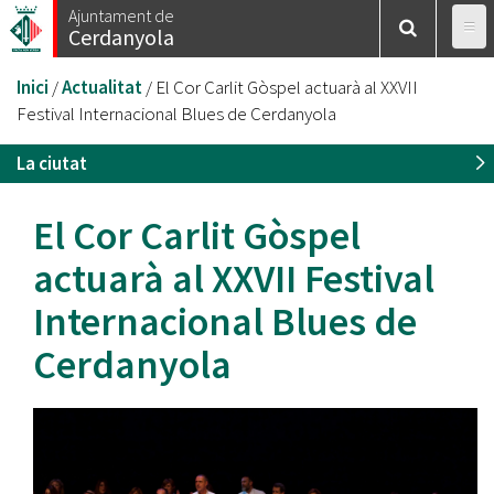
Vés
Ajuntament de
Cerdanyola
al
contingut
Esteu
Inici
/
Actualitat
/
El Cor Carlit Gòspel actuarà al XXVII
aquí
Festival Internacional Blues de Cerdanyola
La ciutat
El Cor Carlit Gòspel
actuarà al XXVII Festival
Internacional Blues de
Cerdanyola