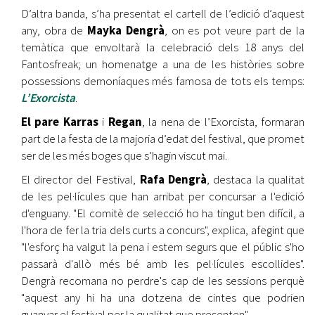
D’altra banda, s’ha presentat el cartell de l’edició d’aquest
any, obra de
Mayka Dengrà
, on es pot veure part de la
temàtica que envoltarà la celebració dels 18 anys del
Fantosfreak; un homenatge a una de les històries sobre
possessions demoníaques més famosa de tots els temps:
L’Exorcista
.
El pare Karras
i
Regan
, la nena de l’Exorcista, formaran
part de la festa de la majoria d’edat del festival, que promet
ser de les més boges que s’hagin viscut mai.
El director del Festival,
Rafa Dengrà
, destaca la qualitat
de les pel·lícules que han arribat per concursar a l'edició
d'enguany. "El comitè de selecció ho ha tingut ben difícil, a
l'hora de fer la tria dels curts a concurs", explica, afegint que
"l'esforç ha valgut la pena i estem segurs que el públic s'ho
passarà d'allò més bé amb les pel·lícules escollides".
Dengrà recomana no perdre's cap de les sessions perquè
"aquest any hi ha una dotzena de cintes que podrien
guanyar el festival per la qualitat que presenten".