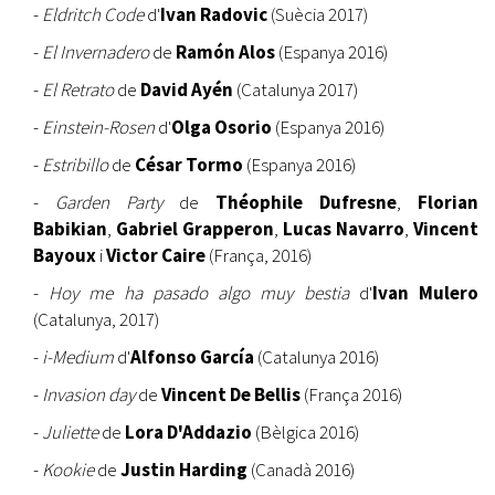
-
Eldritch Code
d'
Ivan Radovic
(Suècia 2017)
-
El Invernadero
de
Ramón Alos
(Espanya 2016)
-
El Retrato
de
David Ayén
(Catalunya 2017)
-
Einstein-Rosen
d'
Olga Osorio
(Espanya 2016)
-
Estribillo
de
César Tormo
(Espanya 2016)
-
Garden Party
de
Théophile Dufresne
,
Florian
Babikian
,
Gabriel Grapperon
,
Lucas Navarro
,
Vincent
Bayoux
i
Victor Caire
(França, 2016)
-
Hoy me ha pasado algo muy bestia
d'
Ivan Mulero
(Catalunya, 2017)
-
i-Medium
d'
Alfonso García
(Catalunya 2016)
-
Invasion day
de
Vincent De Bellis
(França 2016)
-
Juliette
de
Lora D'Addazio
(Bèlgica 2016)
-
Kookie
de
Justin Harding
(Canadà 2016)