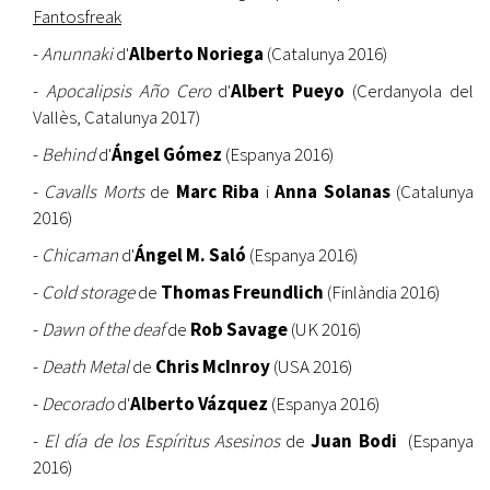
Fantosfreak
-
Anunnaki
d'
Alberto Noriega
(Catalunya 2016)
-
Apocalipsis Año Cero
d'
Albert Pueyo
(Cerdanyola del
Vallès, Catalunya 2017)
-
Behind
d'
Ángel Gómez
(Espanya 2016)
-
Cavalls Morts
de
Marc Riba
i
Anna Solanas
(Catalunya
2016)
-
Chicaman
d'
Ángel M. Saló
(Espanya 2016)
-
Cold storage
de
Thomas Freundlich
(Finlàndia 2016)
-
Dawn of the deaf
de
Rob Savage
(UK 2016)
-
Death Metal
de
Chris McInroy
(USA 2016)
-
Decorado
d'
Alberto Vázquez
(Espanya 2016)
-
El día de los Espíritus Asesinos
de
Juan Bodi
(Espanya
2016)