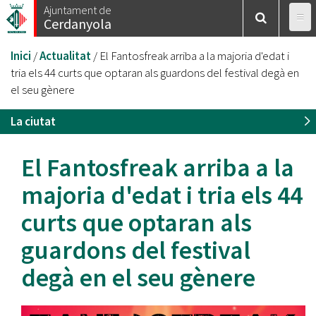
Vés
Ajuntament de
Cerdanyola
al
contingut
Esteu
Inici
/
Actualitat
/
El Fantosfreak arriba a la majoria d'edat i
aquí
tria els 44 curts que optaran als guardons del festival degà en
el seu gènere
La ciutat
El Fantosfreak arriba a la
majoria d'edat i tria els 44
curts que optaran als
guardons del festival
degà en el seu gènere