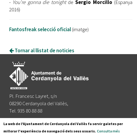
-
You're gonna die tonight
de
Sergio Morcillo
(Espanya
2016)
Fantosfreak selecció oficial
(imatge)
Tornar al llistat de noticies
Pl. Francesc Layret, s/n
08290 Cerdanyola del Vallès,
Tel. 935 80 88 88
Segueix-nos a:
La web de l'Ajuntament de Cerdanyola del Vallès fa servir galetes per
millorar l'experiència de navegació dels seus usuaris.
Consulta més