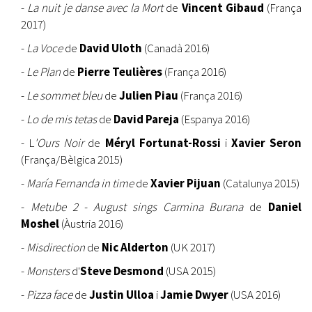
-
La nuit je danse avec la Mort
de
Vincent Gibaud
(França
2017)
-
La Voce
de
David Uloth
(Canadà 2016)
-
Le Plan
de
Pierre Teulières
(França 2016)
-
Le sommet bleu
de
Julien Piau
(França 2016)
-
Lo de mis tetas
de
David Pareja
(Espanya 2016)
- L
'Ours Noir
de
Méryl Fortunat-Rossi
i
Xavier Seron
(França/Bèlgica 2015)
-
María Fernanda in time
de
Xavier Pijuan
(Catalunya 2015)
-
Metube 2 - August sings Carmina Burana
de
Daniel
Moshel
(Àustria 2016)
-
Misdirection
de
Nic Alderton
(UK 2017)
-
Monsters
d'
Steve Desmond
(USA 2015)
-
Pizza face
de
Justin Ulloa
i
Jamie Dwyer
(USA 2016)