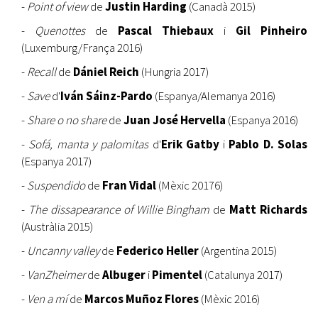
-
Point of view
de
Justin Harding
(Canadà 2015)
-
Quenottes
de
Pascal Thiebaux
i
Gil Pinheiro
(Luxemburg/França 2016)
-
Recall
de
Dániel Reich
(Hungria 2017)
-
Save
d'
Iván Sáinz-Pardo
(Espanya/Alemanya 2016)
-
Share o no share
de
Juan José Hervella
(Espanya 2016)
-
Sofá, manta y palomitas
d'
Erik Gatby
i
Pablo D. Solas
(Espanya 2017)
-
Suspendido
de
Fran Vidal
(Mèxic 20176)
-
The dissapearance of Willie Bingham
de
Matt Richards
(Austràlia 2015)
-
Uncanny valley
de
Federico Heller
(Argentina 2015)
-
VanZheimer
de
Albuger
i
Pimentel
(Catalunya 2017)
-
Ven a mí
de
Marcos Muñoz Flores
(Mèxic 2016)