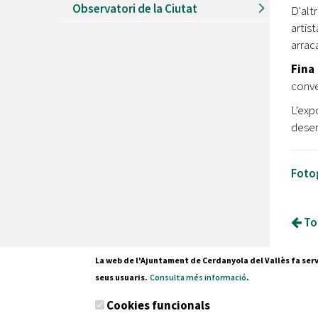
Observatori de la Ciutat
D'alt
artis
arrac
Fina
conve
L'exp
dese
Fotog
Tor
La web de l'Ajuntament de Cerdanyola del Vallès fa serv
seus usuaris.
Consulta més informació
.
Pl. Fran
Cookies funcionals
08290 C