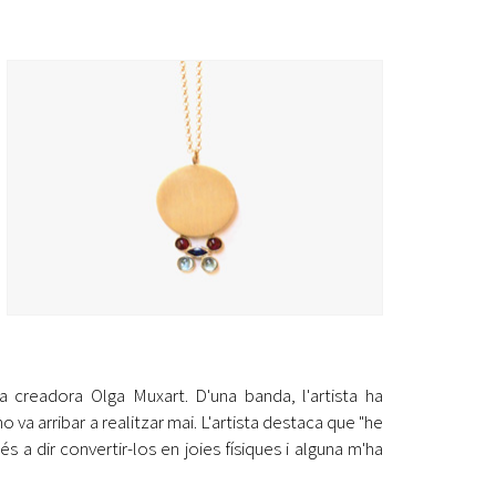
Ètica i Integritat
Entitats
Retiment de Comptes
Equipaments
Accés a Informació Pública
Mercats Municipals
Dades Obertes
Webs Municipals
Catàleg de Serveis i Tràmits
 creadora Olga Muxart. D'una banda, l'artista ha
 va arribar a realitzar mai. L'artista destaca que "he
s a dir convertir-los en joies físiques i alguna m'ha