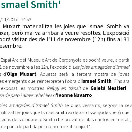
Ismael Smith'
Oberta la convocatòria d'Ajuts per a l'autoocupació
jove 2026
2/11/2017 - 14:53
Cerdanyola opta a més de 5 milions d'euros del Pla de
 Muxart materialitza les joies que Ismael Smith va
Barris per transformar les Fontetes, Quatre Cantons i
ixar, però mai va arribar a veure resoltes. L'exposició
l'entorn de l'avinguda Catalunya
odrà visitar des de l'11 de novembre (12h) fins al 31
esembre.
El FIT presenta el cartell de la seva 16a edició i dona el
tret de sortida al festival
l'Espai Arc del Museu d'Art de Cerdanyola es podrà veure, a partir
L’Ajuntament reparteix ulleres gratuïtes per veure
11 de novembre a les 12h, l'exposició
Les joies amagades d'Ismael
l'eclipsi solar
h
d'
Olga Muxart
. Aquesta serà la tercera mostra de joves
tes emergents que reinterpreten l'obra d'
Ismael Smith
. Fins ara
 exposat les mostres
Refugi en trànsit
de
Gaietà Mestieri
i
 de pato i altres rebel·lies
d
'Ivonne Navarro
.
oies amagades d'Ismael Smith
té dues vessants, segons la seva
ialitzat les joies que Ismael Smith va deixar dissenyades però que no
 alguns dels dibuixos d'Smith i he provat de plasmar-los en metall, é
 de punt de partida per crear un petit conjunt".