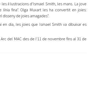
e les il·lustracions d'Ismael Smith, les mans. La jove
línia fina". Olga Muxart les ha convertit en joies:
el disseny de joies amagades".
ui en dia, les joies que Ismael Smith va dibuixar es
ai Arc del MAC des de l'11 de novembre fins al 31 de