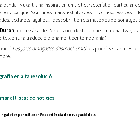
ra banda, Muxart s'ha inspirat en un tret característic i particular d
ta explica que "són unes mans estilitzades, molt expressives i de 
ades, collarets, agulles... "descobrint en els mateixos personatges 
 Duran
, comissària de l'exposició, destaca que "materialitzar, av
rteix en una traducció plenament contemporània".
osició
Les joies amagades d'Ismael Smith
es podrà visitar a l'Esp
mbre.
rafia en alta resolució
nar al llistat de noticies
ir galetes per millorar l'experiència de navegació dels
Segueix-nos a:
cesc Layret, s/n
erdanyola del Vallès,