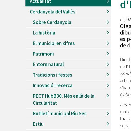
d'
Actualitat
Recursos Humans
Cerdanyola del Vallès
Del
26/06/2026
al
30/08/2026
Patis oberts temporada d'estiu
dj., 0
Sobre Cerdanyola
Olga
Del
13/06/2026
al
08/09/2026
dibu
La història
Piscines d'estiu a Cerdanyola
es p
El municipi en xifres
Del
01/06/2026
al
30/09/2026
de d
Refugis climàtics a Cerdanyola
Patrimoni
Dins 
Del
22/05/2026
al
06/09/2026
Entorn natural
Jocs d'aigua del Parc Cordelles
de l'
Smit
Tradicions i festes
Del
01/07/2024
al
31/08/2026
artis
Decorem! Conte 'La truita de nabius'
Innovació i recerca
s'han
Cabeza
PECT HubB30. Més enllà de la
Circularitat
Les j
mater
Butlletí municipal Riu Sec
triat
Estiu
servit