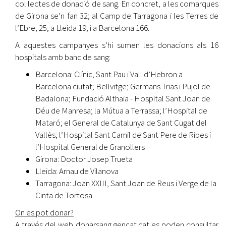
col·lectes de donació de sang. En concret, a les comarques
de Girona se’n fan 32; al Camp de Tarragona i les Terres de
l’Ebre, 25; a Lleida 19; i a Barcelona 166.
A aquestes campanyes s’hi sumen les donacions als 16
hospitals amb banc de sang:
Barcelona: Clínic, Sant Pau i Vall d’Hebron a
Barcelona ciutat; Bellvitge; Germans Trias i Pujol de
Badalona; Fundació Althaia - Hospital Sant Joan de
Déu de Manresa; la Mútua a Terrassa; l’Hospital de
Mataró; el General de Catalunya de Sant Cugat del
Vallès; l’Hospital Sant Camil de Sant Pere de Ribes i
l’Hospital General de Granollers
Girona: Doctor Josep Trueta
Lleida: Arnau de Vilanova
Tarragona: Joan XXIII, Sant Joan de Reus i Verge de la
Cinta de Tortosa
On es pot donar?
A través del web donarsang.gencat.cat es poden consultar