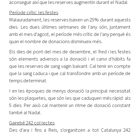
aconseguir així que les reserves augmentin durant el Nadal.
Període crític: les festes
Malauradament, les reserves baixen un 25% durant aquests
dies. Les dues últimes setmanes de l’any són, juntament
amb el mes d’agost, el període més crític de l’any perquè és
quan el nombre de donacions disminueix més.
Els dies de pont del mes de desembre, el fred i les festes
són elements adversos a la donació i el canvi d’hàbits fa
que les reserves de sang vagin baixant. Cal tenir en compte
que la sang caduca i que cal transfondre amb un període de
temps determinat.
I en les èpoques de menys donació la principal necessitat
són les plaquetes, que són les que caduquen més ràpid: als
5 dies. Per això cal mantenir un ritme de donació constant
també al Nadal.
Gairebé 242 col·lectes
Des d’ara i fins a Reis, s’organitzen a tot Catalunya 242