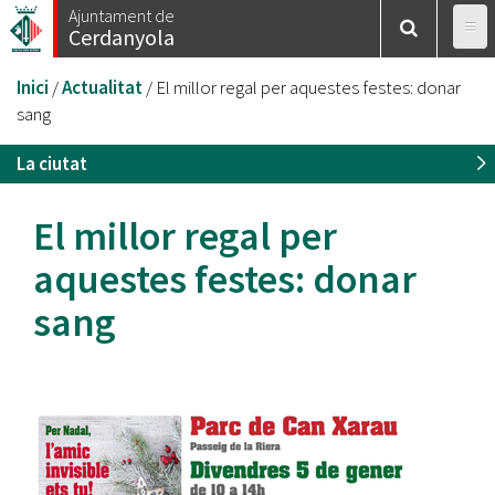
Vés
Ajuntament de
Cerdanyola
al
contingut
Esteu
Inici
/
Actualitat
/
El millor regal per aquestes festes: donar
aquí
sang
La ciutat
El millor regal per
aquestes festes: donar
sang