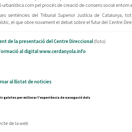
ó urbanística com pel procés de creació de consens social entorn e
ses sentències del Tribunal Superior Justícia de Catalunya, tot
ístic, el que obre novament el debat sobre el futur del Centre Dire
t de la presentació del Centre Direccional
(foto)
formació al digital www.cerdanyola.info
nar al llistat de noticies
ir galetes per millorar l'experiència de navegació dels
Segueix-nos a:
cesc Layret, s/n
erdanyola del Vallès,
ecte de la web
 80 88 88