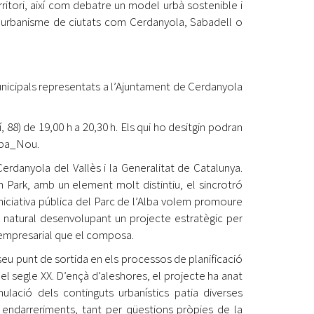
erritori, així com debatre un model urbà sostenible i
 urbanisme de ciutats com Cerdanyola, Sabadell o
municipals representats a l’Ajuntament de Cerdanyola
 88) de 19,00 h a 20,30 h. Els qui ho desitgin podran
alba_Nou.
Cerdanyola del Vallès i la Generalitat de Catalunya.
ark, amb un element molt distintiu, el sincrotró
niciativa pública del Parc de l’Alba volem promoure
edi natural desenvolupant un projecte estratègic per
ic empresarial que el composa.
seu punt de sortida en els processos de planificació
el segle XX. D’ençà d’aleshores, el projecte ha anat
ació dels continguts urbanístics patia diverses
 endarreriments, tant per qüestions pròpies de la