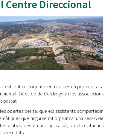
l Centre Direccional
Ètica i Integritat
Entitats
Retiment de Comptes
Equipaments
Accés a Informació Pública
Mercats Municipals
Dades Obertes
Webs Municipals
Catàleg de Serveis i Tràmits
a realitzat un conjunt d’entrevistes en profunditat a
mbiental, l’Alcalde de Cerdanyola i les associacions
s passat.
es obertes per tal que els assistents comparteixin
temàtiques que tingui sentit organitzar una sessió de
stes elaborades en una aplicació, on els ciutadans
ls resultats.