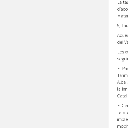
La ta
d’aco
Matar
5) Ta
Aques
del Va
Les x
segui
El Pa
Tanma
Alba.
la in
Catal
El Ce
terri
imple
modif