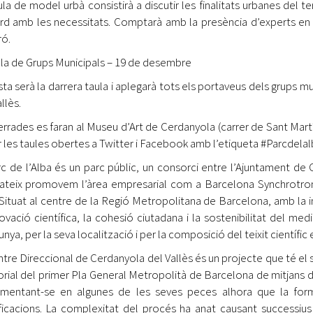
ula de model urbà consistirà a discutir les finalitats urbanes del t
rd amb les necessitats. Comptarà amb la presència d’experts en
ó.
ula de Grups Municipals – 19 de desembre
ta serà la darrera taula i aplegarà tots els portaveus dels grups 
llès.
errades es faran al Museu d’Art de Cerdanyola (carrer de Sant Martí,
r les taules obertes a Twitter i Facebook amb l’etiqueta #Parcdel
rc de l’Alba és un parc públic, un consorci entre l’Ajuntament de 
teix promovem l’àrea empresarial com a Barcelona Synchrotron P
 Situat al centre de la Regió Metropolitana de Barcelona, amb la i
novació científica, la cohesió ciutadana i la sostenibilitat del m
unya, per la seva localització i per la composició del teixit científ
ntre Direccional de Cerdanyola del Vallès és un projecte que té el 
torial del primer Pla General Metropolità de Barcelona de mitjans d
mentant-se en algunes de les seves peces alhora que la formul
icacions. La complexitat del procés ha anat causant successius