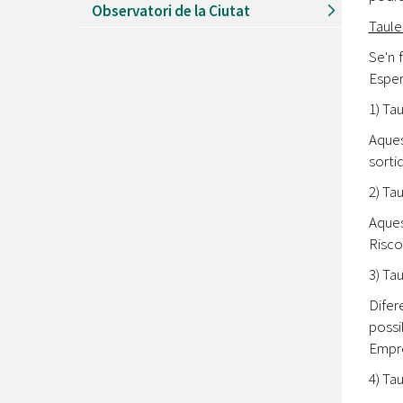
Observatori de la Ciutat
Taule
Se'n 
Esper
1) Ta
Aques
sortid
2) Ta
Aques
Riscos
3) Ta
Difer
possi
Empre
4) Ta