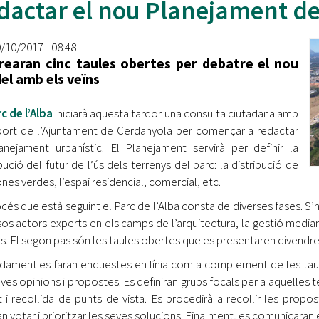
dactar el nou Planejament de
Oberta la convocatòria d'Ajuts per a l'autoocupació
jove 2026
0/10/2017 - 08:48
Cerdanyola opta a més de 5 milions d'euros del Pla de
rearan cinc taules obertes per debatre el nou
Barris per transformar les Fontetes, Quatre Cantons i
l amb els veïns
l'entorn de l'avinguda Catalunya
c de l’Alba
iniciarà aquesta tardor una consulta ciutadana amb
El FIT presenta el cartell de la seva 16a edició i dona el
tret de sortida al festival
port de l’Ajuntament de Cerdanyola per començar a redactar
anejament urbanístic. El Planejament servirà per definir la
L’Ajuntament reparteix ulleres gratuïtes per veure
ibució del futur de l’ús dels terrenys del parc: la distribució de
l'eclipsi solar
ones verdes, l’espai residencial, comercial, etc.
océs que està seguint el Parc de l’Alba consta de diverses fases. S’h
sos actors experts en els camps de l’arquitectura, la gestió media
ls. El segon pas són les taules obertes que es presentaren divendre
dament es faran enquestes en línia com a complement de les taul
eves opinions i propostes. Es definiran grups focals per a aquelles 
 i recollida de punts de vista. Es procedirà a recollir les propo
n votar i prioritzar les seves solucions. Finalment, es comunicaran e