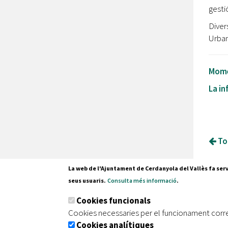
gesti
Diver
Urban
Momen
La in
Tor
La web de l'Ajuntament de Cerdanyola del Vallès fa serv
seus usuaris.
Consulta més informació
.
Pl. Fran
Cookies funcionals
08290 C
Cookies necessaries per el funcionament corr
Tel. 935
Cookies analítiques