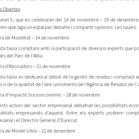
s Obertes
faran 5, que es celebraran del 14 de novembre – 19 de desembre
em que sigui un espai per debatre i compartir opinions. Les taules:
ula de Mobilitat – 14 de novembre
ta taula comptarà amb la participació de diversos experts que pos
es del Parc de l’Alba.
ula d’Abocadors – 21 de novembre
ta taula es dedicarà al debat de la gestió de residus i comptarà amb
 o de la qualitat de l’aire i provinents de l’Agència de Residus de Ca
ula d’Impacte Socioeconòmic – 28 de novembre
ents actors del sector empresarial debatran les possibilitats eco
bilitats empresarials d’aquest. Entre els experts podrem comp
sarial i el Director General d’Eurecat.
ula de Model Urbà – 12 de desembre