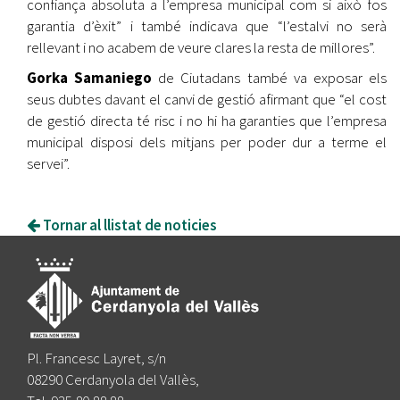
confiança absoluta a l’empresa municipal com si això fos
garantia d’èxit” i també indicava que “l’estalvi no serà
rellevant i no acabem de veure clares la resta de millores”.
Gorka Samaniego
de Ciutadans també va exposar els
seus dubtes davant el canvi de gestió afirmant que “el cost
de gestió directa té risc i no hi ha garanties que l’empresa
municipal disposi dels mitjans per poder dur a terme el
servei”.
Tornar al llistat de noticies
Pl. Francesc Layret, s/n
08290 Cerdanyola del Vallès,