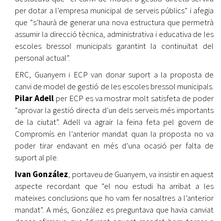
per dotar a l’empresa municipal de serveis públics” i afegia
que “s’haurà de generar una nova estructura que permetrà
assumir la direcció tècnica, administrativa i educativa de les
escoles bressol municipals garantint la continuïtat del
personal actual”.
ERC, Guanyem i ECP van donar suport a la proposta de
canvi de model de gestió de les escoles bressol municipals.
Pilar Adell
per ECP es va mostrar molt satisfeta de poder
“aprovar la gestió directa d’un dels serveis més importants
de la ciutat”. Adell va agrair la feina feta pel govern de
Compromís en l’anterior mandat quan la proposta no va
poder tirar endavant en més d’una ocasió per falta de
suport al ple.
Ivan González
, portaveu de Guanyem, va insistir en aquest
aspecte recordant que “el nou estudi ha arribat a les
mateixes conclusions que ho vam fer nosaltres a l’anterior
mandat”. A més, González es preguntava que havia canviat