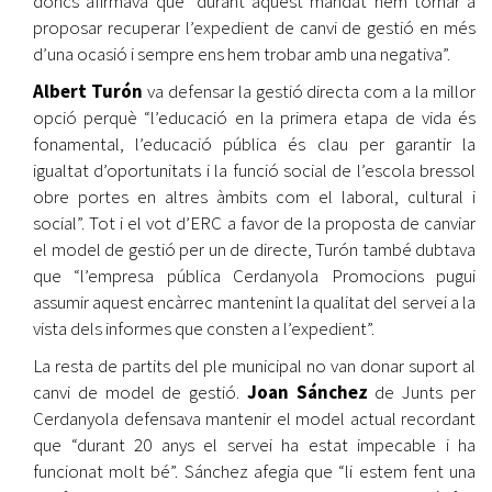
doncs afirmava que “durant aquest mandat hem tornar a
proposar recuperar l’expedient de canvi de gestió en més
d’una ocasió i sempre ens hem trobar amb una negativa”.
Albert Turón
va defensar la gestió directa com a la millor
opció perquè “l’educació en la primera etapa de vida és
fonamental, l’educació pública és clau per garantir la
igualtat d’oportunitats i la funció social de l’escola bressol
obre portes en altres àmbits com el laboral, cultural i
social”. Tot i el vot d’ERC a favor de la proposta de canviar
el model de gestió per un de directe, Turón també dubtava
que “l’empresa pública Cerdanyola Promocions pugui
assumir aquest encàrrec mantenint la qualitat del servei a la
vista dels informes que consten a l’expedient”.
La resta de partits del ple municipal no van donar suport al
canvi de model de gestió.
Joan Sánchez
de Junts per
Cerdanyola defensava mantenir el model actual recordant
que “durant 20 anys el servei ha estat impecable i ha
funcionat molt bé”. Sánchez afegia que “li estem fent una