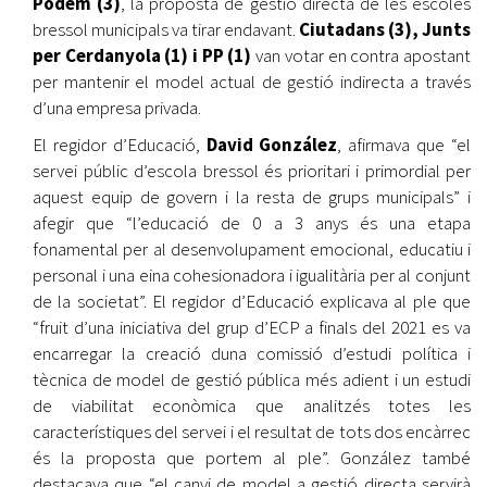
Podem (3)
, la proposta de gestió directa de les escoles
bressol municipals va tirar endavant.
Ciutadans (3), Junts
per Cerdanyola (1) i PP (1)
van votar en contra apostant
per mantenir el model actual de gestió indirecta a través
d’una empresa privada.
El regidor d’Educació,
David González
, afirmava que “el
servei públic d’escola bressol és prioritari i primordial per
aquest equip de govern i la resta de grups municipals” i
afegir que “l’educació de 0 a 3 anys és una etapa
fonamental per al desenvolupament emocional, educatiu i
personal i una eina cohesionadora i igualitària per al conjunt
de la societat”. El regidor d’Educació explicava al ple que
“fruit d’una iniciativa del grup d’ECP a finals del 2021 es va
encarregar la creació duna comissió d’estudi política i
tècnica de model de gestió pública més adient i un estudi
de viabilitat econòmica que analitzés totes les
característiques del servei i el resultat de tots dos encàrrec
és la proposta que portem al ple”. González també
destacava que “el canvi de model a gestió directa servirà