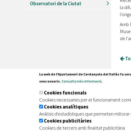
Recer
Observatori de la Ciutat
la di
l'ori
Amb l
Museu
de l'a
Tor
La web de l'Ajuntament de Cerdanyola del Vallès fa serv
seus usuaris.
Consulta més informació
.
Pl. Fran
Cookies funcionals
08290 C
Cookies necessaries per el funcionament corr
Tel. 935
Cookies analítiques
Anàlisis d'estadístiques que permeten millorar 
Cookies publicitàries
|
|
|
Inici
Avís legal
Protecció de dades
Mapa de
Cookies de tercers amb finalitat publicitària