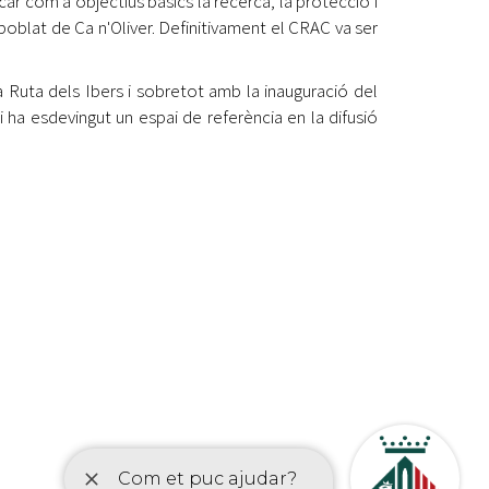
 com a objectius bàsics la recerca, la protecció i
poblat de Ca n'Oliver. Definitivament el CRAC va ser
la Ruta dels Ibers i sobretot amb la inauguració del
 ha esdevingut un espai de referència en la difusió
etí