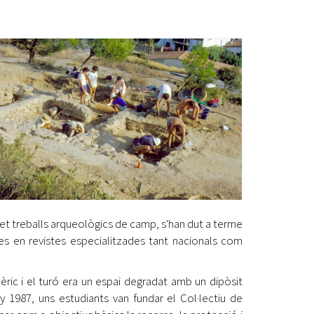
Ètica i Integritat
Entitats
Retiment de Comptes
Equipaments
Accés a Informació Pública
Mercats Municipals
Dades Obertes
Webs Municipals
Catàleg de Serveis i Tràmits
 fet treballs arqueològics de camp, s'han dut a terme
les en revistes especialitzades tant nacionals com
bèric i el turó era un espai degradat amb un dipòsit
any 1987, uns estudiants van fundar el Col·lectiu de