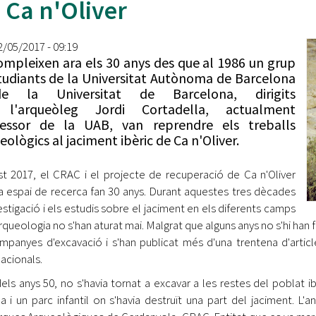
 Ca n'Oliver
Oberta la convocatòria d'Ajuts per a l'autoocupació
jove 2026
12/05/2017 - 09:19
Cerdanyola opta a més de 5 milions d'euros del Pla de
ompleixen ara els 30 anys des que al 1986 un grup
Barris per transformar les Fontetes, Quatre Cantons i
tudiants de la Universitat Autònoma de Barcelona
l'entorn de l'avinguda Catalunya
e la Universitat de Barcelona, dirigits
 l'arqueòleg Jordi Cortadella, actualment
El FIT presenta el cartell de la seva 16a edició i dona el
fessor de la UAB, van reprendre els treballs
tret de sortida al festival
eològics al jaciment ibèric de Ca n'Oliver.
L’Ajuntament reparteix ulleres gratuïtes per veure
l'eclipsi solar
t 2017, el CRAC i el projecte de recuperació de Ca n'Oliver
 espai de recerca fan 30 anys. Durant aquestes tres dècades
vestigació i els estudis sobre el jaciment en els diferents camps
arqueologia no s'han aturat mai. Malgrat que alguns anys no s'hi han
mpanyes d'excavació i s'han publicat més d'una trentena d'artic
nacionals.
els anys 50, no s'havia tornat a excavar a les restes del poblat i
ua i un parc infantil on s'havia destruït una part del jaciment. L'