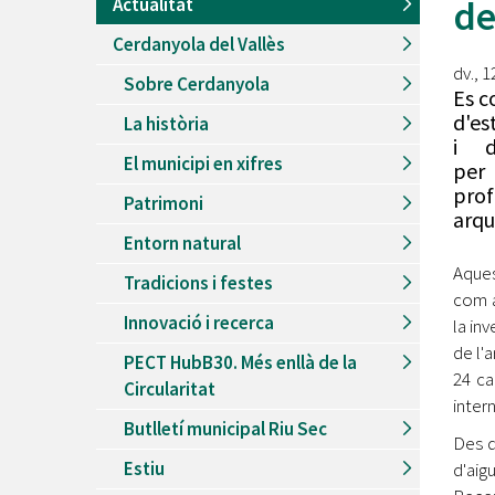
de
Actualitat
Recursos Humans
Cerdanyola del Vallès
Del
26/06/2026
al
30/08/2026
Patis oberts temporada d'estiu
dv., 
Sobre Cerdanyola
Es c
Del
13/06/2026
al
08/09/2026
d'es
La història
Piscines d'estiu a Cerdanyola
i d
El municipi en xifres
Del
01/06/2026
al
30/09/2026
per
Refugis climàtics a Cerdanyola
pro
Patrimoni
arqu
Del
22/05/2026
al
06/09/2026
Entorn natural
Jocs d'aigua del Parc Cordelles
Aques
Tradicions i festes
Del
01/07/2024
al
31/08/2026
com a
Decorem! Conte 'La truita de nabius'
Innovació i recerca
la in
de l'
PECT HubB30. Més enllà de la
24 ca
Circularitat
inter
Butlletí municipal Riu Sec
Des d
Estiu
d'aig