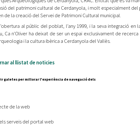
ques Arqueològiques de Cerdanyola, CRAC. Entitat que es va marcar
fusió del patrimoni cultural de Cerdanyola, i molt especialment del 
gen de la creació del Servei de Patrimoni Cultural municipal.
'obertura al públic del poblat, l’any 1999, i la seva integració en 
, Ca n'Oliver ha deixat de ser un espai exclusivament de recerca i
rqueologia i la cultura ibèrica a Cerdanyola del Vallès.
nar al llistat de noticies
ir galetes per millorar l'experiència de navegació dels
Segueix-nos a:
cesc Layret, s/n
erdanyola del Vallès,
ecte de la web
 80 88 88
els serveis del portal web
Subscriu-te al nostre butll
|
l lloc
Accessibilitat