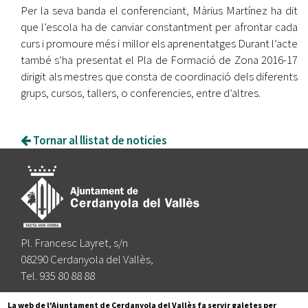
Per la seva banda el conferenciant, Màrius Martínez ha dit
que l’escola ha de canviar constantment per afrontar cada
curs i promoure més i millor els aprenentatges Durant l’acte
també s’ha presentat el Pla de Formació de Zona 2016-17
dirigit als mestres que consta de coordinació dels diferents
grups, cursos, tallers, o conferencies, entre d’altres.
Tornar al llistat de noticies
Pl. Francesc Layret, s/n
08290 Cerdanyola del Vallès,
Tel. 935 80 88 88
Segueix-nos a:
La web de l'Ajuntament de Cerdanyola del Vallès fa servir galetes per