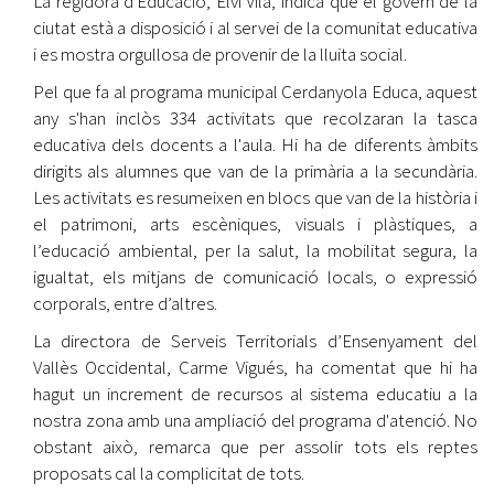
La regidora d'Educació, Elvi Vila, indica que el govern de la
ciutat està a disposició i al servei de la comunitat educativa
i es mostra orgullosa de provenir de la lluita social.
Pel que fa al programa municipal Cerdanyola Educa, aquest
any s'han inclòs 334 activitats que recolzaran la tasca
educativa dels docents a l'aula. Hi ha de diferents àmbits
dirigits als alumnes que van de la primària a la secundària.
Les activitats es resumeixen en blocs que van de la història i
el patrimoni, arts escèniques, visuals i plàstiques, a
l’educació ambiental, per la salut, la mobilitat segura, la
igualtat, els mitjans de comunicació locals, o expressió
corporals, entre d’altres.
La directora de Serveis Territorials d’Ensenyament del
Vallès Occidental, Carme Vigués, ha comentat que hi ha
hagut un increment de recursos al sistema educatiu a la
nostra zona amb una ampliació del programa d'atenció. No
obstant això, remarca que per assolir tots els reptes
proposats cal la complicitat de tots.