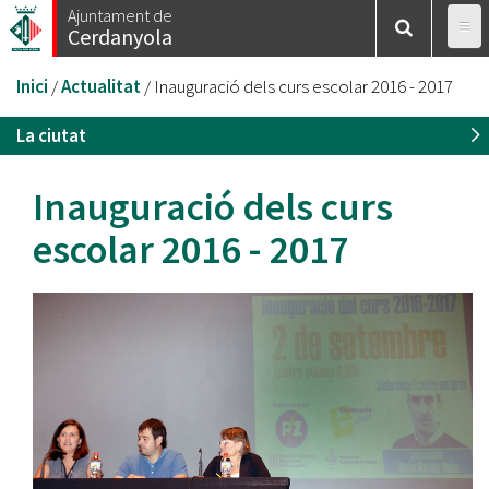
Vés
Ajuntament de
Cerdanyola
al
contingut
Esteu
Inici
/
Actualitat
/
Inauguració dels curs escolar 2016 - 2017
aquí
La ciutat
Inauguració dels curs
escolar 2016 - 2017