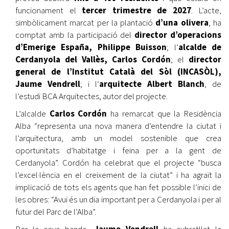
funcionament el
tercer trimestre de 2027
. L’acte,
simbòlicament marcat per la plantació
d’una olivera
, ha
comptat amb la participació del
director d’operacions
d’Emerige España, Philippe Buisson
; l’
alcalde de
Cerdanyola del Vallès, Carlos Cordón
; el
director
general de l’Institut Català del Sòl (INCASÒL),
Jaume Vendrell
; i l’
arquitecte Albert Blanch
, de
l’estudi BCA Arquitectes, autor del projecte.
L’alcalde
Carlos Cordón
ha remarcat que la Residència
Alba “representa una nova manera d’entendre la ciutat i
l’arquitectura, amb un model sostenible que crea
oportunitats d’habitatge i feina per a la gent de
Cerdanyola”. Cordón ha celebrat que el projecte “busca
l’excel·lència en el creixement de la ciutat” i ha agraït la
implicació de tots els agents que han fet possible l’inici de
les obres: “Avui és un dia important per a Cerdanyola i per al
futur del Parc de l’Alba”.
Per la seva banda,
Jaume Vendrell
ha subratllat la