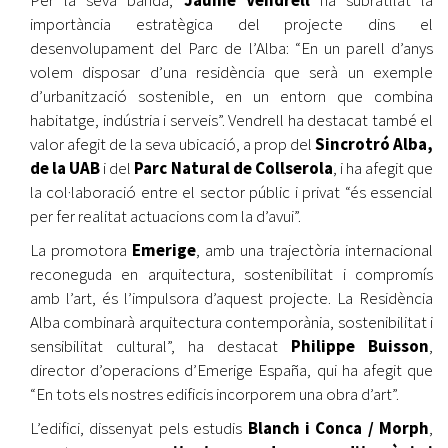
importància estratègica del projecte dins el
desenvolupament del Parc de l’Alba: “En un parell d’anys
volem disposar d’una residència que serà un exemple
d’urbanització sostenible, en un entorn que combina
habitatge, indústria i serveis”. Vendrell ha destacat també el
valor afegit de la seva ubicació, a prop del
Sincrotró Alba,
de la UAB
i del
Parc Natural de Collserola
, i ha afegit que
la col·laboració entre el sector públic i privat “és essencial
per fer realitat actuacions com la d’avui”.
La promotora
Emerige
, amb una trajectòria internacional
reconeguda en arquitectura, sostenibilitat i compromís
amb l’art, és l’impulsora d’aquest projecte. La Residència
Alba combinarà arquitectura contemporània, sostenibilitat i
sensibilitat cultural”, ha destacat
Philippe Buisson
,
director d’operacions d’Emerige España, qui ha afegit que
“En tots els nostres edificis incorporem una obra d’art”.
L’edifici, dissenyat pels estudis
Blanch i Conca / Morph
,