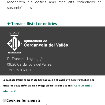
reconeixen els edificis amb més alts estàndards en
sostenibilitat i salut.
Tornar al llistat de noticies
Pl. Francesc Layret, s/n
08290 Cerdanyola del Vallès,
Tel. 935 80 88 88
Segueix-nos a:
La web de l'Ajuntament de Cerdanyola del Vallès fa servir galetes per
millorar l'experiència de navegació dels seus usuaris.
Consulta més
informació
.
Subscriu-te al nostre butlletí
Cookies funcionals