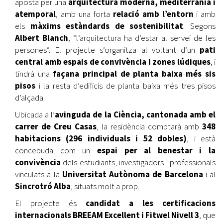
aposta per una
arquitectura moderna, mediterrània i
atemporal
, amb una forta
relació amb l’entorn
i amb
els
màxims estàndards de sostenibilitat
. Segons
Albert Blanch
, “l’arquitectura ha d’estar al servei de les
persones”. El projecte s’organitza al voltant d’un
pati
central amb espais de convivència i zones lúdiques
, i
tindrà una
façana principal de planta baixa més sis
pisos
i la resta d’edificis de planta baixa més tres pisos
d’alçada.
Ubicada a l’
avinguda de la Ciència, cantonada amb el
carrer de Creu Casas
, la residència comptarà amb
348
habitacions (296 individuals i 52 dobles)
, i està
concebuda com un
espai per al benestar i la
convivència
dels estudiants, investigadors i professionals
vinculats a la
Universitat Autònoma de Barcelona
i al
Sincrotró Alba
, situats molt a prop.
El projecte és
candidat a les certificacions
internacionals BREEAM Excellent i Fitwel Nivell 3
, que