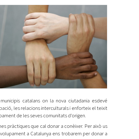
Ètica i Integritat
Entitats
Retiment de Comptes
Equipaments
Accés a Informació Pública
Mercats Municipals
Dades Obertes
Webs Municipals
Catàleg de Serveis i Tràmits
municipis catalans on la nova ciutadania esdevé
, les relacions interculturals i enforteix el teixit
olupament de les seves comunitats d’origen.
es pràctiques que cal donar a conèixer. Per això us
envolupament a Catalunya ens trobarem per donar a