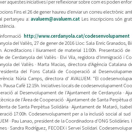
xer aquestes iniciatives i per reflexionar sobre com es poden enforti
ipcions Fins el 26 de gener haureu d’enviar un correu electrònic amb 
al pertanyeu a:
avaluem@avaluem.cat
Les inscripcions són grat
stència.
informació
http://www.cerdanyola.cat/codesenvolupament
nyola del Vallès, 27 de gener de 2016 Lloc: Sala Enric Granados, B
h. Acreditacions i lliurament de material 11:00h. Presentació de 
de de Cerdanyola del Vallès · Elvi Vila, regidora d'Immigració 
nyola del Vallès · Marta Macias, directora d’Agència Catalana 
presidenta del Fons Català de Cooperació al Desenvolupam
rència: Núria Camps, directora d’ AVALUEM. “El codesenvolupame
h. Pausa Cafè 12:15h. Iniciatives locals de codesenvolupament Coordi
ració al Desenvolupament de l’Ajuntament de Cerdanyola · Ajun
 tècnica de l’Àrea de Cooperació · Ajuntament de Santa Perpètua de
denta de Santa Perpètua Solidària · Ajuntament de Mataró, Isabel
ració 17:00h. Codesenvolupament per a la inclusió social al sud 
EM · Pau Lanao, president de la Coordinadora d’ONG Solidàries.
ines · Sandra Rodríguez, FECOEX i Servei Solidari. Codesenvolu