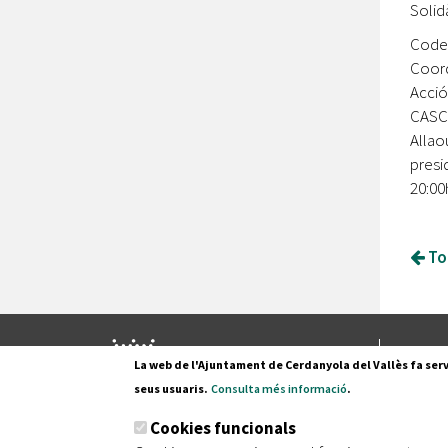
Solid
Codes
Coord
Acció
CASC 
Allao
presi
20:00
Tor
Pl. Fran
La web de l'Ajuntament de Cerdanyola del Vallès fa serv
08290 C
seus usuaris.
Consulta més informació
.
Tel. 935
Cookies funcionals