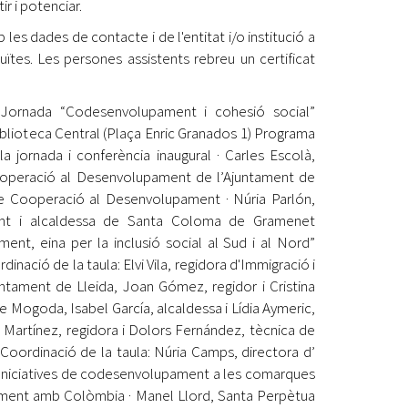
r i potenciar.
les dades de contacte i de l'entitat i/o institució a
uïtes. Les persones assistents rebreu un certificat
Jornada “Codesenvolupament i cohesió social”
iblioteca Central (Plaça Enric Granados 1) Programa
la jornada i conferència inaugural · Carles Escolà,
i Cooperació al Desenvolupament de l’Ajuntament de
de Cooperació al Desenvolupament · Núria Parlón,
ent i alcaldessa de Santa Coloma de Gramenet
nt, eina per la inclusió social al Sud i al Nord”
nació de la taula: Elvi Vila, regidora d'Immigració i
tament de Lleida, Joan Gómez, regidor i Cristina
 Mogoda, Isabel García, alcaldessa i Lídia Aymeric,
 Martínez, regidora i Dolors Fernández, tècnica de
Coordinació de la taula: Núria Camps, directora d’
 Iniciatives de codesenvolupament a les comarques
pament amb Colòmbia · Manel Llord, Santa Perpètua