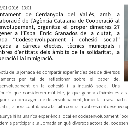
Oberta la convocatòria d'Ajuts per a l'autoocupació
22/01/2016 - 13:01
jove 2026
juntament de Cerdanyola del Vallès, amb la
laboració de l’Agència Catalana de Cooperació al
Cerdanyola opta a més de 5 milions d'euros del Pla de
nvolupament, organitza el proper dimecres 27
Barris per transformar les Fontetes, Quatre Cantons i
ener a l’Espai Enric Granados de la ciutat, la
l'entorn de l'avinguda Catalunya
nada “Codesenvolupament i cohesió social”
çada a càrrecs electes, tècnics municipals i
El FIT presenta el cartell de la seva 16a edició i dona el
res d’entitats dels àmbits de la solidaritat, la
tret de sortida al festival
eració i la immigració.
L’Ajuntament reparteix ulleres gratuïtes per veure
l'eclipsi solar
ectiu de la jornada és compartir experiències des de diversos
caments per tal de reflexionar sobre el paper del
senvolupament en la cohesió i la inclusió social. Una
ibució que considerem múltiple, ja que genera dinàmiques als 
gonista com a agent de desenvolupament, fomenta la seva participació
iatiu, i alhora contribueix a la lluita contra la pobresa i al desenv
alunya hi ha una rica experiència local en codesenvolupament i bon
dem a participar a la Jornada en què diversos actors del codes