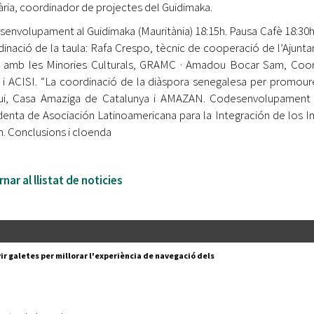
ària, coordinador de projectes del Guidimaka.
envolupament al Guidimaka (Mauritània) 18:15h. Pausa Cafè 18:30
inació de la taula: Rafa Crespo, tècnic de cooperació de l’Ajun
 amb les Minories Culturals, GRAMC · Amadou Bocar Sam, Coor
i ACISI. “La coordinació de la diàspora senegalesa per prom
ui, Casa Amaziga de Catalunya i AMAZAN. Codesenvolupament 
denta de Asociación Latinoamericana para la Integración de los 
h. Conclusions i cloenda
nar al llistat de noticies
Segueix-nos a:
cesc Layret, s/n
ir galetes per millorar l'experiència de navegació dels
erdanyola del Vallès,
 80 88 88
Subscriu-te al nostre butll