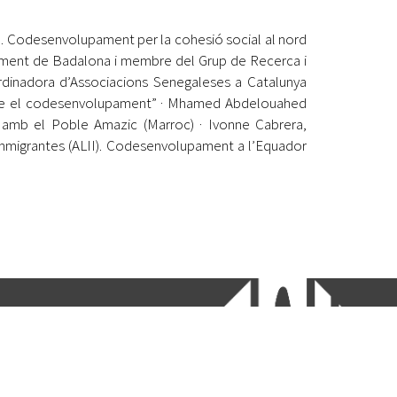
h. Codesenvolupament per la cohesió social al nord
tament de Badalona i membre del Grup de Recerca i
dinadora d’Associacions Senegaleses a Catalunya
oure el codesenvolupament” · Mhamed Abdelouahed
amb el Poble Amazic (Marroc) · Ivonne Cabrera,
Immigrantes (ALII). Codesenvolupament a l’Equador
etí