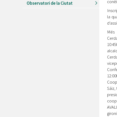
conèi
Observatori de la Ciutat
Inscr
la qu
d’assi
Més 
Cerda
10:45
alcal
Cerda
vice
Confe
12:00
Coope
Sáiz,
presi
coope
AVALU
giron