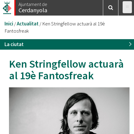
Vés
Ajuntament de
Cerdanyola
al
contingut
Esteu
Inici
/
Actualitat
/
Ken Stringfellow actuarà al 19è
aquí
Fantosfreak
La ciutat
Ken Stringfellow actuarà
al 19è Fantosfreak