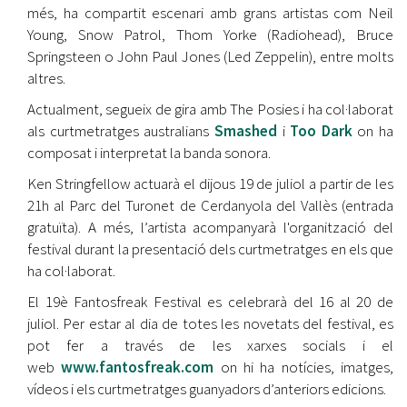
més, ha compartit escenari amb grans artistas com Neil
Young, Snow Patrol, Thom Yorke (Radiohead), Bruce
Springsteen o John Paul Jones (Led Zeppelin), entre molts
altres.
Actualment, segueix de gira amb The Posies i ha col·laborat
als curtmetratges australians
Smashed
i
Too Dark
on ha
composat i interpretat la banda sonora.
Ken Stringfellow actuarà el dijous 19 de juliol a partir de les
21h al Parc del Turonet de Cerdanyola del Vallès (entrada
gratuïta). A més, l’artista acompanyarà l'organització del
festival durant la presentació dels curtmetratges en els que
ha col·laborat.
El 19è Fantosfreak Festival es celebrarà del 16 al 20 de
juliol. Per estar al dia de totes les novetats del festival, es
pot fer a través de les xarxes socials i el
web
www.fantosfreak.com
on hi ha notícies, imatges,
vídeos i els curtmetratges guanyadors d’anteriors edicions.