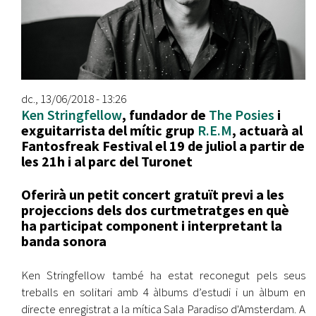
dc., 13/06/2018 - 13:26
Ken Stringfellow
, fundador de
The Posies
i
exguitarrista del mític grup
R.E.M
, actuarà al
Fantosfreak Festival el 19 de juliol a partir de
les 21h i al parc del Turonet
Oferirà un petit concert gratuït previ a les
projeccions dels dos curtmetratges en què
ha participat component i interpretant la
banda sonora
Ken Stringfellow també ha estat reconegut pels seus
treballs en solitari amb 4 àlbums d’estudi i un àlbum en
directe enregistrat a la mítica Sala Paradiso d'Amsterdam. A