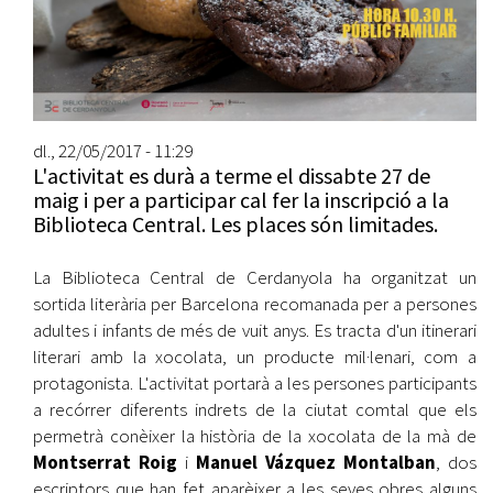
dl., 22/05/2017 - 11:29
L'activitat es durà a terme el dissabte 27 de
maig i per a participar cal fer la inscripció a la
Biblioteca Central. Les places són limitades.
La Biblioteca Central de Cerdanyola ha organitzat un
sortida literària per Barcelona recomanada per a persones
adultes i infants de més de vuit anys. Es tracta d'un itinerari
literari amb la xocolata, un producte mil·lenari, com a
protagonista. L'activitat portarà a les persones participants
a recórrer diferents indrets de la ciutat comtal que els
permetrà conèixer la història de la xocolata de la mà de
Montserrat Roig
i
Manuel Vázquez Montalban
, dos
escriptors que han fet aparèixer a les seves obres alguns