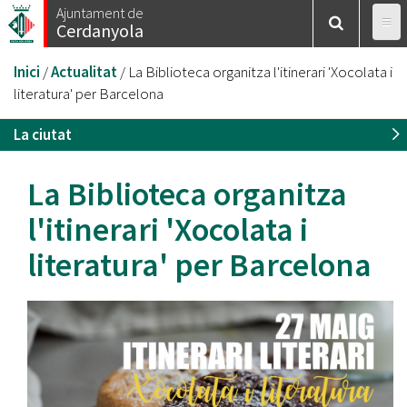
Vés
Ajuntament de
Cerdanyola
al
contingut
Esteu
Inici
/
Actualitat
/
La Biblioteca organitza l'itinerari 'Xocolata i
aquí
literatura' per Barcelona
La ciutat
La Biblioteca organitza
l'itinerari 'Xocolata i
literatura' per Barcelona