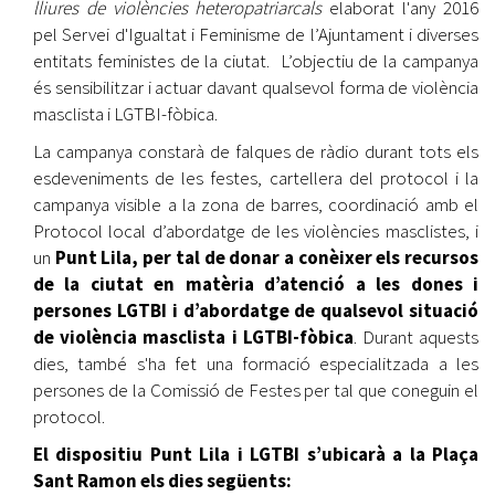
lliures de violències heteropatriarcals
elaborat l'any 2016
pel Servei d'Igualtat i Feminisme de l’Ajuntament i diverses
entitats feministes de la ciutat. L’objectiu de la campanya
és sensibilitzar i actuar davant qualsevol forma de violència
masclista i LGTBI-fòbica.
La campanya constarà de falques de ràdio durant tots els
esdeveniments de les festes, cartellera del protocol i la
campanya visible a la zona de barres, coordinació amb el
Protocol local d’abordatge de les violències masclistes, i
un
Punt Lila, per tal de donar a conèixer els recursos
de la ciutat en matèria d’atenció a les dones i
persones LGTBI i d’abordatge de qualsevol situació
de violència masclista i LGTBI-fòbica
. Durant aquests
dies, també s'ha fet una formació especialitzada a les
persones de la Comissió de Festes per tal que coneguin el
protocol.
El dispositiu Punt Lila i LGTBI s’ubicarà a la Plaça
Sant Ramon els dies següents: