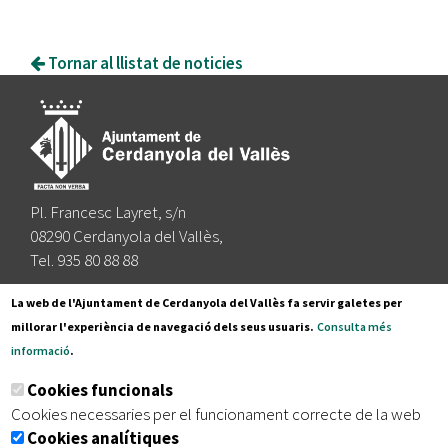
Tornar al llistat de noticies
Pl. Francesc Layret, s/n
08290 Cerdanyola del Vallès,
Tel. 935 80 88 88
Segueix-nos a:
La web de l'Ajuntament de Cerdanyola del Vallès fa servir galetes per
millorar l'experiència de navegació dels seus usuaris.
Consulta més
informació
.
Subscriu-te al nostre butlletí
Cookies funcionals
Cookies necessaries per el funcionament correcte de la web
Cookies analítiques
|
|
|
Inici
Avís legal
Protecció de dades
Mapa del lloc