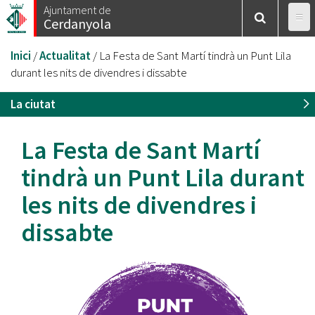
Vés
Ajuntament de
Cerdanyola
al
contingut
Esteu
Inici
/
Actualitat
/
La Festa de Sant Martí tindrà un Punt Lila
aquí
durant les nits de divendres i dissabte
La ciutat
La Festa de Sant Martí
tindrà un Punt Lila durant
les nits de divendres i
dissabte