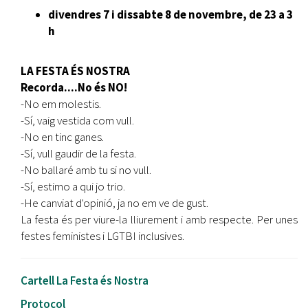
divendres 7 i
dissabte 8 de novembre, de 23 a 3
h
LA FESTA ÉS NOSTRA
Recorda....No és NO!
-No em molestis.
-Sí, vaig vestida com vull.
-No en tinc ganes.
-Sí, vull gaudir de la festa.
-No ballaré amb tu si no vull.
-Sí, estimo a qui jo trio.
-He canviat d'opinió, ja no em ve de gust.
La festa és per viure-la lliurement i amb respecte. Per unes
festes feministes i LGTBI inclusives.
Cartell La Festa és Nostra
Protocol