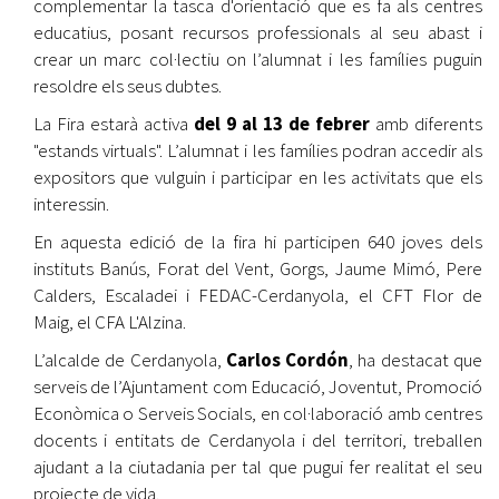
complementar la tasca d'orientació que es fa als centres
educatius, posant recursos professionals al seu abast i
crear un marc col·lectiu on l’alumnat i les famílies puguin
resoldre els seus dubtes.
La Fira estarà activa
del 9 al 13 de febrer
amb diferents
"estands virtuals". L’alumnat i les famílies podran accedir als
expositors que vulguin i participar en les activitats que els
interessin.
En aquesta edició de la fira hi participen 640 joves dels
instituts Banús, Forat del Vent, Gorgs, Jaume Mimó, Pere
Calders, Escaladei i FEDAC-Cerdanyola, el CFT Flor de
Maig, el CFA L'Alzina.
L’alcalde de Cerdanyola,
Carlos Cordón
, ha destacat que
serveis de l’Ajuntament com Educació, Joventut, Promoció
Econòmica o Serveis Socials, en col·laboració amb centres
docents i entitats de Cerdanyola i del territori, treballen
ajudant a la ciutadania per tal que pugui fer realitat el seu
projecte de vida.