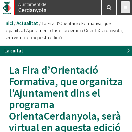
Vés
Ajuntament de
Cerdanyola
al
contingut
Esteu
Inici
/
Actualitat
/
La Fira d’Orientació Formativa, que
aquí
organitza l’Ajuntament dins el programa OrientaCerdanyola,
serà virtual en aquesta edició
La ciutat
La Fira d’Orientació
Formativa, que organitza
l’Ajuntament dins el
programa
OrientaCerdanyola, serà
virtual en aquesta edició