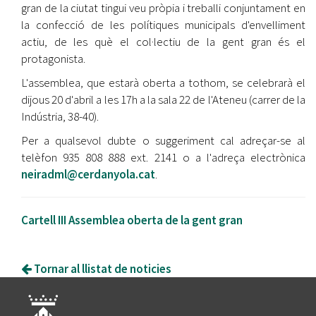
gran de la ciutat tingui veu pròpia i treballi conjuntament en
la confecció de les polítiques municipals d'envelliment
actiu, de les què el col·lectiu de la gent gran és el
protagonista.
L'assemblea, que estarà oberta a tothom, se celebrarà el
dijous 20 d'abril a les 17h a la sala 22 de l'Ateneu (carrer de la
Indústria, 38-40).
Per a qualsevol dubte o suggeriment cal adreçar-se al
telèfon 935 808 888 ext. 2141 o a l'adreça electrònica
neiradml@cerdanyola.cat
.
Cartell III Assemblea oberta de la gent gran
Tornar al llistat de noticies