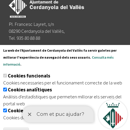
Pl. Francesc Layret, s/n
08290 Cerdanyola del Vallès,
Tel. 935 80 88 88
Segueix-nos a:
La web de l'Ajuntament de Cerdanyola del Vallès fa servir galetes per
millorar l'experiència de navegació dels seus usuaris.
Consulta més
informació
.
Subscriu-te al nostre butlletí
Cookies funcionals
Cookies necessaries per el funcionament correcte de la web
Cookies analítiques
|
|
|
Inici
Avís legal
Protecció de dades
Mapa del lloc
Anàlisis d'estadístiques que permeten millorar els serveis del
|
Accessibilitat
portal web
Cookies publicitàries
Cookies de tercers amb finalitat publicitària