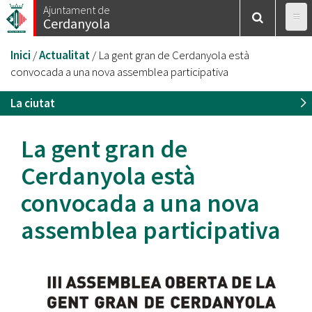
Vés
Ajuntament de
Cerdanyola
al
contingut
Esteu
Inici
/
Actualitat
/
La gent gran de Cerdanyola està
aquí
convocada a una nova assemblea participativa
La ciutat
La gent gran de
Cerdanyola està
convocada a una nova
assemblea participativa