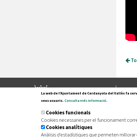
Tor
Pl. Fran
La web de l'Ajuntament de Cerdanyola del Vallès fa serv
08290 C
seus usuaris.
Consulta més informació
.
Tel. 935
Cookies funcionals
Cookies necessaries per el funcionament corr
Cookies analítiques
|
|
|
Inici
Avís legal
Protecció de dades
Mapa de
Anàlisis d'estadístiques que permeten millorar 