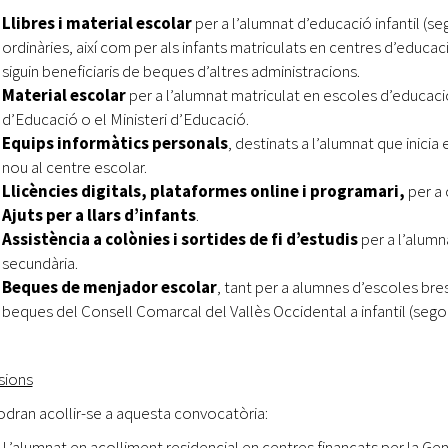
Llibres i material escolar
per a l’alumnat d’educació infantil (se
ordinàries, així com per als infants matriculats en centres d’educ
siguin beneficiaris de beques d’altres administracions.
Material escolar
per a l’alumnat matriculat en escoles d’educac
d’Educació o el Ministeri d’Educació.
Equips informàtics personals
, destinats a l’alumnat que inicia 
nou al centre escolar.
Llicències digitals, plataformes online i programari,
per a 
Ajuts per a llars d’infants
.
Assistència a colònies i sortides de fi d’estudis
per a l’alumna
secundària.
Beques de menjador escolar
, tant per a alumnes d’escoles bres
beques del Consell Comarcal del Vallès Occidental a infantil (segon 
sions
dran acollir-se a aquesta convocatòria:
L’alumnat en acolliment residencial en centres finançats per la Gen