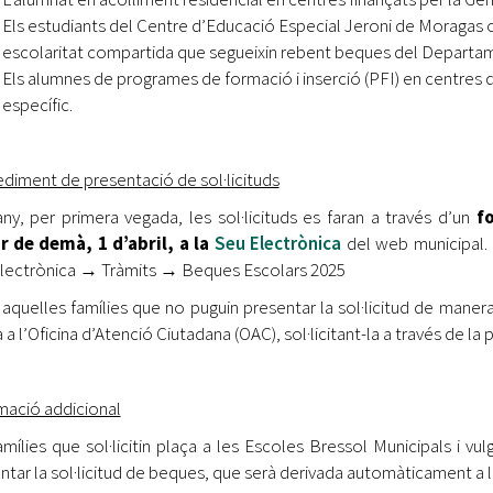
Els estudiants del Centre d’Educació Especial Jeroni de Moragas 
escolaritat compartida que segueixin rebent beques del Departa
Els alumnes de programes de formació i inserció (PFI) en centres d
específic.
diment de presentació de sol·licituds
ny, per primera vegada, les sol·licituds es faran a través d’un
f
r de demà, 1 d’abril, a la
Seu Electrònica
del web municipal. 
lectrònica → Tràmits → Beques Escolars 2025
 aquelles famílies que no puguin presentar la sol·licitud de mane
 a l’Oficina d’Atenció Ciutadana (OAC), sol·licitant-la a través de l
mació addicional
amílies que sol·licitin plaça a les Escoles Bressol Municipals i 
ntar la sol·licitud de beques, que serà derivada automàticament a l’O