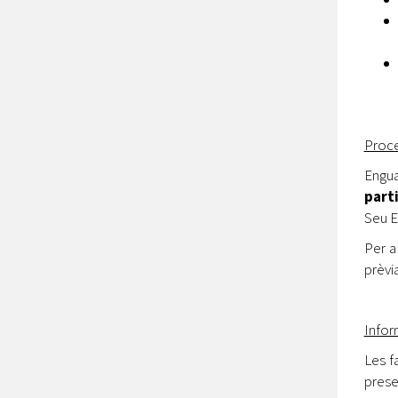
Proce
Engua
parti
Seu E
Per a
prèvia
Infor
Les f
prese