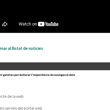
nar al llistat de noticies
Segueix-nos a:
cesc Layret, s/n
ir galetes per millorar l'experiència de navegació dels
erdanyola del Vallès,
 80 88 88
Subscriu-te al nostre butll
ecte de la web
|
l lloc
Accessibilitat
els serveis del portal web