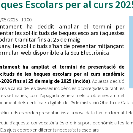
ques Escolars per al curs 20
Oberta la convocatòria d'Ajuts per a l'autoocupació
jove 2026
8/05/2025 - 10:00
Cerdanyola opta a més de 5 milions d'euros del Pla de
juntament ha decidit ampliar el termini per
Barris per transformar les Fontetes, Quatre Cantons i
entar les sol·licituds de beques escolars i aquestes
l'entorn de l'avinguda Catalunya
odran tramitar fins al 25 de maig
any, les sol·licituds s'han de presentar mitjançant
El FIT presenta el cartell de la seva 16a edició i dona el
ormulari web disponible a la Seu Electrònica
tret de sortida al festival
untament ha ampliat el termini de presentació de
L’Ajuntament reparteix ulleres gratuïtes per veure
l'eclipsi solar
licituds de les beques escolars per al curs acadèmic
2026 fins al 25 de maig de 2025 (inclòs)
. Aquesta decisió
pres a causa de les diverses incidències ocorregudes durant les
res setmanes, com l’apagada general i els problemes amb el
onament dels certificats digitals de l’Administració Oberta de Catal
ol·licituds es poden presentar fins a la nova data tant en format t
ectiu d’aquesta convocatòria és oferir suport econòmic a les famíl
. Els ajuts cobreixen diferents necessitats escolars: