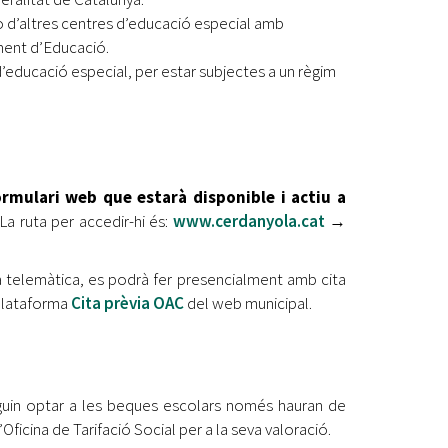
o d’altres centres d’educació especial amb
ment d’Educació.
’educació especial, per estar subjectes a un règim
ormulari web que estarà disponible i actiu a
La ruta per accedir-hi és:
www.cerdanyola.cat
→
ra telemàtica, es podrà fer presencialment amb cita
a plataforma
Cita prèvia OAC
del web municipal.
vulguin optar a les beques escolars només hauran de
ficina de Tarifació Social per a la seva valoració.