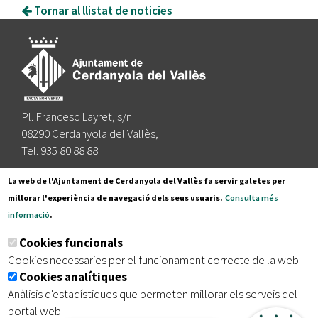
Tornar al llistat de noticies
Pl. Francesc Layret, s/n
08290 Cerdanyola del Vallès,
Tel. 935 80 88 88
Segueix-nos a:
La web de l'Ajuntament de Cerdanyola del Vallès fa servir galetes per
millorar l'experiència de navegació dels seus usuaris.
Consulta més
informació
.
Subscriu-te al nostre butlletí
Cookies funcionals
Cookies necessaries per el funcionament correcte de la web
Cookies analítiques
|
|
|
Inici
Avís legal
Protecció de dades
Mapa del lloc
Anàlisis d'estadístiques que permeten millorar els serveis del
|
Accessibilitat
portal web