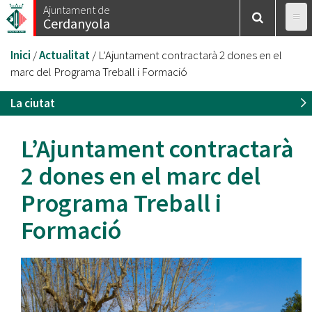
Vés
Ajuntament de
Cerdanyola
al
contingut
Esteu
Inici
/
Actualitat
/
L’Ajuntament contractarà 2 dones en el
aquí
marc del Programa Treball i Formació
La ciutat
L’Ajuntament contractarà
2 dones en el marc del
Programa Treball i
Formació