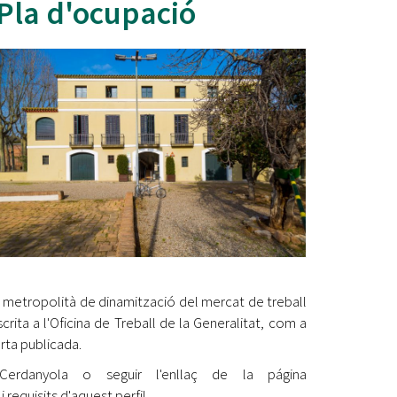
 Pla d'ocupació
Ètica i Integritat
Entitats
Retiment de Comptes
Equipaments
Accés a Informació Pública
Mercats Municipals
Dades Obertes
Webs Municipals
Catàleg de Serveis i Tràmits
 metropolità de dinamització del mercat de treball
rita a l'Oficina de Treball de la Generalitat, com a
rta publicada.
Cerdanyola o seguir l'enllaç de la página
 requisits d'aquest perfil.