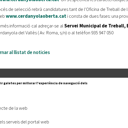
océs de selecció rebrà candidatures tant de l'Oficina de Treball de 
web
www.cerdanyolaoberta.cat
i consta de dues fases: una prova
 més informació cal adreçar-se al
Servei Municipal de Treball
rdanyola del Vallès ( Av. Roma, s/n) o al telèfon 935 947 050
nar al llistat de noticies
Segueix-nos a:
cesc Layret, s/n
ir galetes per millorar l'experiència de navegació dels
erdanyola del Vallès,
 80 88 88
Subscriu-te al nostre butll
ecte de la web
|
l lloc
Accessibilitat
els serveis del portal web