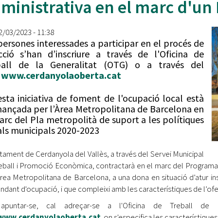
ministrativa en el marc d'un
Oberta la convocatòria d'Ajuts per a l'autoocupació
jove 2026
22/03/2023 - 11:38
Cerdanyola opta a més de 5 milions d'euros del Pla de
persones interessades a participar en el procés de
Barris per transformar les Fontetes, Quatre Cantons i
cció s’han d’inscriure a través de l'Oficina de
l'entorn de l'avinguda Catalunya
ball de la Generalitat (OTG) o a través del
b
www.cerdanyolaoberta.cat
El FIT presenta el cartell de la seva 16a edició i dona el
tret de sortida al festival
sta iniciativa de foment de l'ocupació local està
nançada per l’Àrea Metropolitana de Barcelona en
L’Ajuntament reparteix ulleres gratuïtes per veure
arc del Pla metropolità de suport a les polítiques
l'eclipsi solar
als municipals 2020-2023
ntament de Cerdanyola del Vallès, a través del Servei Municipal
eball i Promoció Econòmica, contractarà en el marc del Programa
Àrea Metropolitana de Barcelona, a una dona en situació d’atur insc
dant d'ocupació, i que compleixi amb les característiques de l’ofe
apuntar-se, cal adreçar-se a l'Oficina de Treball de 
www.cerdanyolaoberta.cat
on s'especifica les característiques i