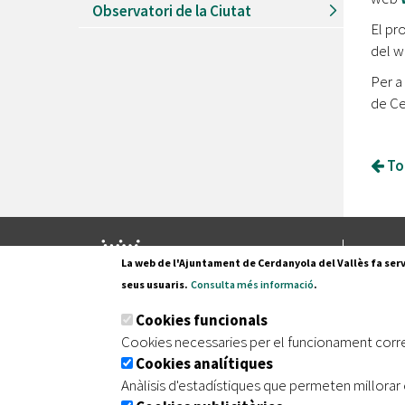
Observatori de la Ciutat
El pr
del 
Per a
de Ce
Tor
Pl. Fran
La web de l'Ajuntament de Cerdanyola del Vallès fa serv
08290 C
seus usuaris.
Consulta més informació
.
Tel. 935
Cookies funcionals
Cookies necessaries per el funcionament corr
Cookies analítiques
|
|
|
Inici
Avís legal
Protecció de dades
Mapa de
Anàlisis d'estadístiques que permeten millorar 