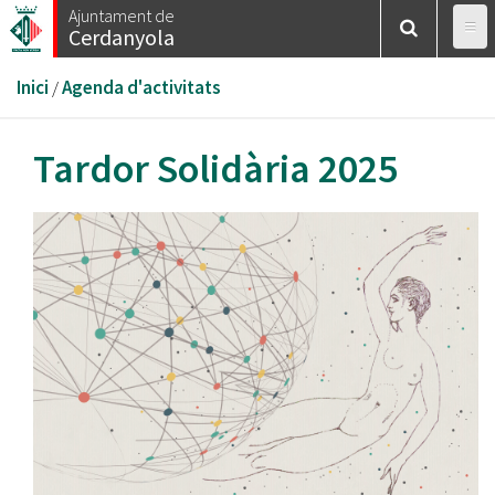
Vés
Ajuntament de
Cerdanyola
al
contingut
Esteu
Inici
/
Agenda d'activitats
aquí
Tardor Solidària 2025