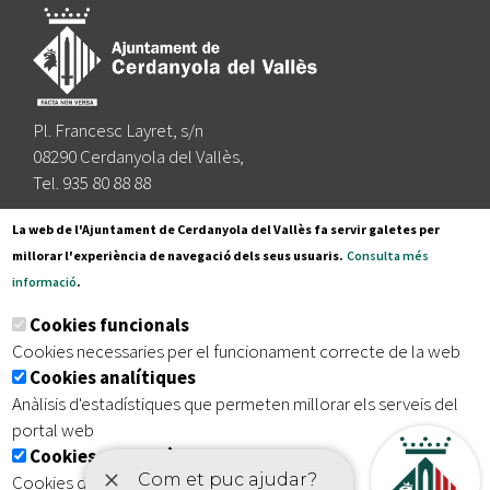
Pl. Francesc Layret, s/n
08290 Cerdanyola del Vallès,
Tel. 935 80 88 88
Segueix-nos a:
La web de l'Ajuntament de Cerdanyola del Vallès fa servir galetes per
millorar l'experiència de navegació dels seus usuaris.
Consulta més
informació
.
Subscriu-te al nostre butlletí
Cookies funcionals
Cookies necessaries per el funcionament correcte de la web
Cookies analítiques
|
|
|
Inici
Avís legal
Protecció de dades
Mapa del lloc
Anàlisis d'estadístiques que permeten millorar els serveis del
|
Accessibilitat
portal web
Cookies publicitàries
Cookies de tercers amb finalitat publicitària