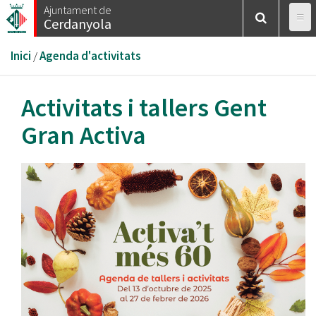
Vés
Ajuntament de
Cerdanyola
al
contingut
Esteu
Inici
/
Agenda d'activitats
aquí
Activitats i tallers Gent
Gran Activa