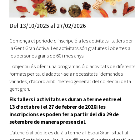
Del
13/10/2025
al
27/02/2026
Comença el període d'inscripció a les activitats i tallers per
la Gent Gran Activa. Les activitats són gratuïtes i obertes a
les persones grans de 60 i mes anys.
L'objectiu és oferir una programació d'activitats de diferents
formats per tal d'adaptar-se a necessitats i demandes
variades, d'acord amb l'heterogeneïtat del col·lectiu de la
gent gran.
Els tallers i activitats es duran a terme entre el
13 d’octubre i el 27 de febrer de 2026i les
inscripcions es poden fer a partir del dia 29 de
setembre de manera presencial.
L’atenció al públic es durà a terme a l'Espai Gran, situat al
carrer Santa Marcel·lina, 1, de dilluns a divendres al matí, de