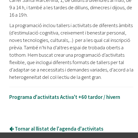
9 a 14 h, i també a les tardes de dilluns, dimecres i dijous, de
16 a 19 h.
La programació inclou tallers i activitats de diferents àmbits
(d’estimulació cognitiva, creixement i benestar personal,
noves tecnologies, culturals,...) per a les qual cal inscripció
prèvia. També n’hi ha d’altres espai de trobada oberts a
tothom. Hem buscat crear una programació d’activitats
flexible, que inclogui diferents formats de tallers per tal
d’adaptar-se a necessitats i demandes variades, d’acord a la
heterogeneïtat del col·lectiu de la gent gran.
Programa d'activitats Activa't +60 tardor / hivern
Tornar al llistat de l'agenda d'activitats