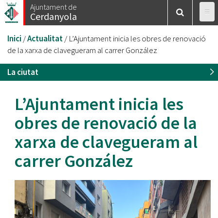
Vés
Ajuntament de
Cerdanyola
al
contingut
Esteu
Inici
/
Actualitat
/
L’Ajuntament inicia les obres de renovació
aquí
de la xarxa de clavegueram al carrer González
La ciutat
L’Ajuntament inicia les
obres de renovació de la
xarxa de clavegueram al
carrer González