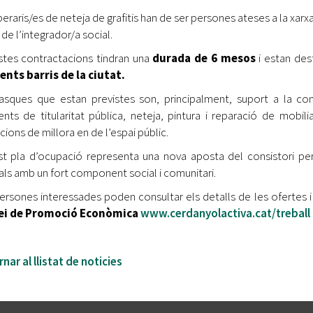
peraris/es de neteja de grafitis han de ser persones ateses a la xarx
ra de l’integrador/a social.
tes contractacions tindran una
durada de 6 mesos
i estan dest
ents barris de la ciutat.
asques que estan previstes son, principalment, suport a la convi
nts de titularitat pública, neteja, pintura i reparació de mobili
cions de millora en de l’espai públic.
t pla d’ocupació representa una nova aposta del consistori per
als amb un fort component social i comunitari.
ersones interessades poden consultar els detalls de les ofertes i 
ei de Promoció Econòmica
www.cerdanyolactiva.cat/treball
nar al llistat de noticies