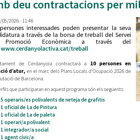
b deu contractacions per mill
Oberta la convocatòria d'Ajuts per a l'autoocupació
jove 2026
1/05/2026 - 11:46
Cerdanyola opta a més de 5 milions d'euros del Pla de
persones interessades poden presentar la seva
Barris per transformar les Fontetes, Quatre Cantons i
idatura a través de la borsa de treball del Servei
l'entorn de l'avinguda Catalunya
 Promoció Econòmica a través del
b
www.cerdanyolactiva.cat/treball
El FIT presenta el cartell de la seva 16a edició i dona el
tret de sortida al festival
untament de Cerdanyola contractarà a
10 persones en
L’Ajuntament reparteix ulleres gratuïtes per veure
ció d’atur,
en el marc dels Plans Locals d’Ocupació 2026 de
l'eclipsi solar
putació de Barcelona.
erfils que participaran en aquest programa són els següents:
5 operaris/es polivalents de neteja de grafitis
1 oficial de 1a de Pintura
1 oficial de 1a de paleta
1 operari/a polivalent
1 integrador/a social
1 agent cívic/a