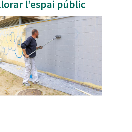
orar l’espai públic
Ètica i Integritat
Entitats
Retiment de Comptes
Equipaments
Accés a Informació Pública
Mercats Municipals
Dades Obertes
Webs Municipals
Catàleg de Serveis i Tràmits