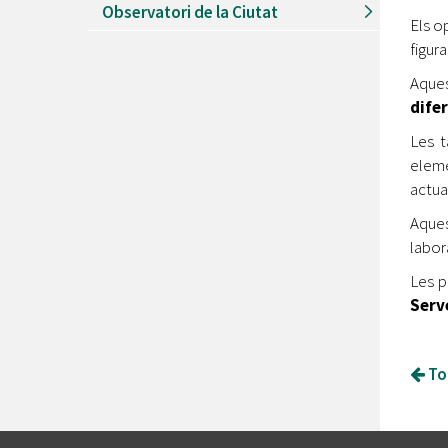
Observatori de la Ciutat
Els o
figu
Aques
difer
Les t
eleme
actua
Aques
labor
Les p
Serv
Tor