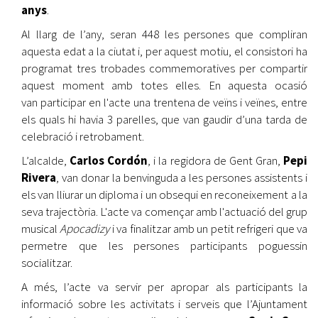
anys
.
Al llarg de l’any, seran 448 les persones que compliran
aquesta edat a la ciutat i, per aquest motiu, el consistori ha
programat tres trobades commemoratives per compartir
aquest moment amb totes elles. En aquesta ocasió
van participar en l'acte una trentena de veïns i veïnes, entre
els quals hi havia 3 parelles, que van gaudir d’una tarda de
celebració i retrobament.
L’alcalde,
Carlos Cordón
, i la regidora de Gent Gran,
Pepi
Rivera
, van donar la benvinguda a les persones assistents i
els van lliurar un diploma i un obsequi en reconeixement a la
seva trajectòria. L'acte va començar amb l'actuació del grup
musical
Apocadizy
i va finalitzar amb un petit refrigeri que va
permetre que les persones participants poguessin
socialitzar.
A més, l’acte va servir per apropar als participants la
informació sobre les activitats i serveis que l’Ajuntament