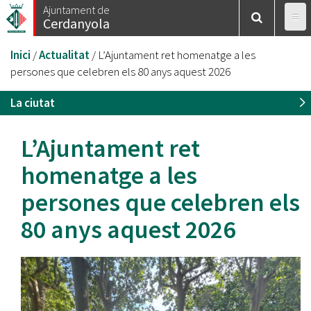
Vés
Ajuntament de
Cerdanyola
al
contingut
Esteu
Inici
/
Actualitat
/
L’Ajuntament ret homenatge a les
aquí
persones que celebren els 80 anys aquest 2026
La ciutat
L’Ajuntament ret
homenatge a les
persones que celebren els
80 anys aquest 2026