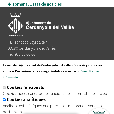
Tornar al llistat de noticies
Pl. Francesc Layret, s/n
08290 Cerdanyola del Vallès,
Tel. 935 80 88 88
Segueix-nos a:
La web de l'Ajuntament de Cerdanyola del Vallès fa servir galetes per
millorar l'experiència de navegació dels seus usuaris.
Consulta més
informació
.
Subscriu-te al nostre butlletí
Cookies funcionals
Cookies necessaries per el funcionament correcte de la web
Cookies analítiques
|
|
|
Inici
Avís legal
Protecció de dades
Mapa del lloc
Anàlisis d'estadístiques que permeten millorar els serveis del
|
Accessibilitat
portal web