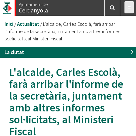
Vés
Ajuntament de
Cerdanyola
al
contingut
Esteu
Inici
/
Actualitat
/
L'alcalde, Carles Escolà, farà arribar
aquí
l'informe de la secretària, juntament amb altres informes
sol·licitats, al Ministeri Fiscal
La ciutat
L'alcalde, Carles Escolà,
farà arribar l'informe de
la secretària, juntament
amb altres informes
sol·licitats, al Ministeri
Fiscal