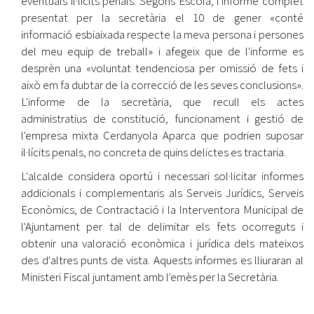
eventuals il·lícits penals. Segons Escolà, l'informe complet
presentat per la secretària el 10 de gener «conté
informació esbiaixada respecte la meva persona i persones
del meu equip de treball» i afegeix que de l'informe es
desprèn una «voluntat tendenciosa per omissió de fets i
això em fa dubtar de la correcció de les seves conclusions».
L'informe de la secretària, que recull els actes
administratius de constitució, funcionament i gestió de
l'empresa mixta Cerdanyola Aparca que podrien suposar
il·lícits penals, no concreta de quins delictes es tractaria.
L'alcalde considera oportú i necessari sol·licitar informes
addicionals i complementaris als Serveis Jurídics, Serveis
Econòmics, de Contractació i la Interventora Municipal de
l'Ajuntament per tal de delimitar els fets ocorreguts i
obtenir una valoració econòmica i jurídica dels mateixos
des d'altres punts de vista. Aquests informes es lliuraran al
Ministeri Fiscal juntament amb l'emès per la Secretària.