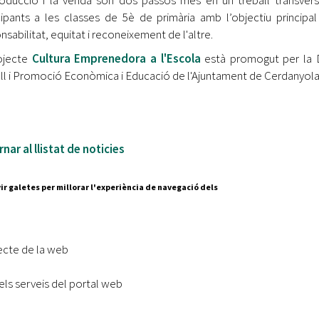
oducció i la venda són dos passos més en un treball transversa
cipants a les classes de 5è de primària amb l’objectiu principa
nsabilitat, equitat i reconeixement de l'altre.
ojecte
Cultura Emprenedora a l'Escola
està promogut per la D
ll i Promoció Econòmica i Educació de l'Ajuntament de Cerdanyola
nar al llistat de noticies
ir galetes per millorar l'experiència de navegació dels
Segueix-nos a:
cesc Layret, s/n
erdanyola del Vallès,
ecte de la web
 80 88 88
els serveis del portal web
Subscriu-te al nostre butll
|
l lloc
Accessibilitat