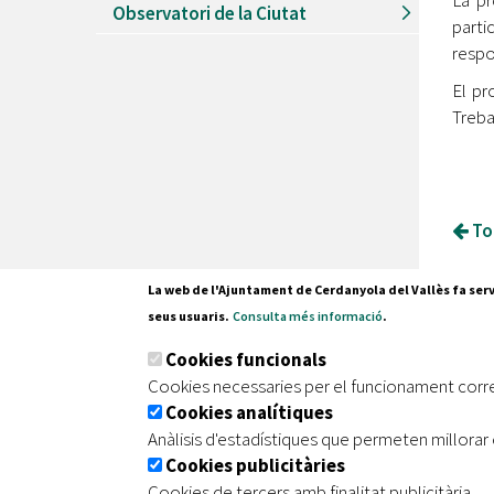
La pr
Observatori de la Ciutat
parti
respo
El pr
Treba
Tor
La web de l'Ajuntament de Cerdanyola del Vallès fa serv
seus usuaris.
Consulta més informació
.
Pl. Fran
Cookies funcionals
08290 C
Cookies necessaries per el funcionament corr
Tel. 935
Cookies analítiques
Anàlisis d'estadístiques que permeten millorar 
Cookies publicitàries
|
|
|
Inici
Avís legal
Protecció de dades
Mapa de
Cookies de tercers amb finalitat publicitària