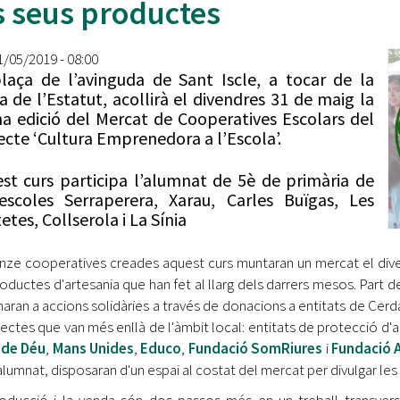
s seus productes
Oberta la convocatòria d'Ajuts per a l'autoocupació
jove 2026
31/05/2019 - 08:00
Cerdanyola opta a més de 5 milions d'euros del Pla de
laça de l’avinguda de Sant Iscle, a tocar de la
Barris per transformar les Fontetes, Quatre Cantons i
a de l’Estatut, acollirà el divendres 31 de maig la
l'entorn de l'avinguda Catalunya
na edició del Mercat de Cooperatives Escolars del
ecte ‘Cultura Emprenedora a l’Escola’.
El FIT presenta el cartell de la seva 16a edició i dona el
tret de sortida al festival
st curs participa l’alumnat de 5è de primària de
escoles Serraperera, Xarau, Carles Buïgas, Les
L’Ajuntament reparteix ulleres gratuïtes per veure
etes, Collserola i La Sínia
l'eclipsi solar
nze cooperatives creades aquest curs muntaran un mercat el dive
roductes d'artesania que han fet al llarg dels darrers mesos. Part d
naran a accions solidàries a través de donacions a entitats de Ce
jectes que van més enllà de l'àmbit local: entitats de protecció d'
 de Déu
,
Mans Unides
,
Educo
,
Fundació SomRiures
i
Fundació 
'alumnat, disposaran d'un espai al costat del mercat per divulgar les 