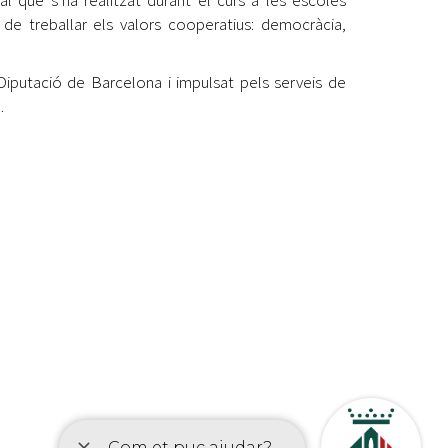
l que s’ha realitzat durant el curs a les escoles
l de treballar els valors cooperatius: democràcia,
iputació de Barcelona i impulsat pels serveis de
.
etí