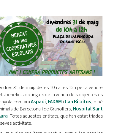
Ètica i Integritat
Entitats
Retiment de Comptes
Equipaments
Accés a Informació Pública
Mercats Municipals
Dades Obertes
Webs Municipals
Catàleg de Serveis i Tràmits
ndres 31 de maig de les 10h a les 12h per a vendre
els beneficis obtinguts de la venda dels objectes es
rdanyola com ara
Aspadi
,
FADAM
i
Can Bitxitos
, o bé
animals de Barcelona i de Granollers,
Hospital Sant
Aura
. Totes aquestes entitats, que han estat triades
seves activitats.