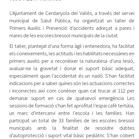
L’Ajuntament de Cerdanyola del Vallès, a través del servei
municipal de Salut Pública, ha organitzat un taller de
Primers Auxilis i Prevenció d’accidents adreçat a pares i
mares de les escoles bressol municipals de la ciutat.
El taller, plantejat d’una forma àgil i entenedora, ha facilitat
els coneixements, les actituds i les habilitats necessàries en
primers auxilis per a reconèixer la naturalesa d’una lesió,
avaluar-ne la gravetat i donar el suport bàsic adequat,
especialment quan l’accidentat és un nadó. S’han facilitat
indicacions per a saber quines són les actuacions correctes
i incorrectes així com conèixer quan cal trucar al 112 per
demanar suport en cas de qualsevol emergència Les
sessions de formació s’han fet aprofitat l’espai cafè tertúlia,
un marc d’intercanvi entre l’escola i les famílies. Han
participat un total de 33 famílies de les escoles bressol
municipals amb la finalitat de resoldre dubtes
d’autoprotecció i suport vital bàsic pediàtric. S’han cobert