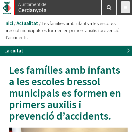
Vés
Ajuntament de
Cerdanyola
al
contingut
Esteu
Inici
/
Actualitat
/
Les famílies amb infants a les escoles
aquí
bressol municipals es formen en primers auxilis i prevenció
d’accidents.
La ciutat
Les famílies amb infants
a les escoles bressol
municipals es formen en
primers auxilis i
prevenció d’accidents.