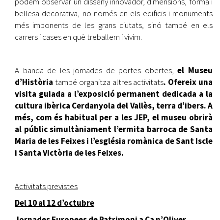
podem observar un disseny innovador, dimensions, forma i
bellesa decorativa, no només en els edificis i monuments
més imponents de les grans ciutats, sinó també en els
carrers i cases en què treballem i vivim.
A banda de les jornades de portes obertes,
el Museu
d’Història
també organitza altres activitats
. Ofereix una
visita guiada a l’exposició permanent dedicada a la
cultura ibèrica Cerdanyola del Vallès, terra d’ibers. A
més, com és habitual per a les JEP, el museu obrirà
al públic simultàniament l’ermita barroca de Santa
Maria de les Feixes i l’església romànica de Sant Iscle
i Santa Victòria de les Feixes.
Activitats previstes
Del 10 al 12 d’octubre
Jornades Europees de Patrimoni a Ca n’Oliver