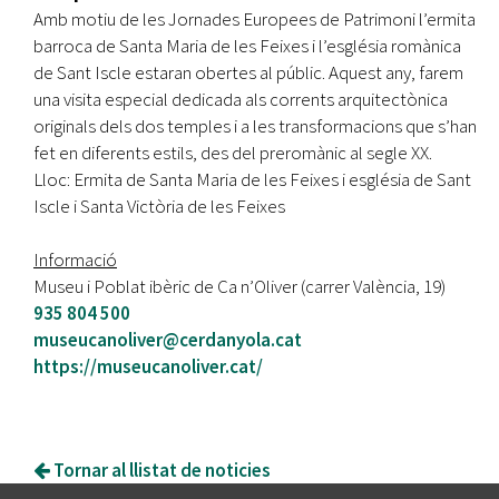
Amb motiu de les Jornades Europees de Patrimoni l’ermita
barroca de Santa Maria de les Feixes i l’església romànica
de Sant Iscle estaran obertes al públic. Aquest any, farem
una visita especial dedicada als corrents arquitectònica
originals dels dos temples i a les transformacions que s’han
fet en diferents estils, des del preromànic al segle XX.
Lloc: Ermita de Santa Maria de les Feixes i església de Sant
Iscle i Santa Victòria de les Feixes
Informació
Museu i Poblat ibèric de Ca n’Oliver (carrer València, 19)
935 804 500
museucanoliver@cerdanyola.cat
https://museucanoliver.cat/
Tornar al llistat de noticies