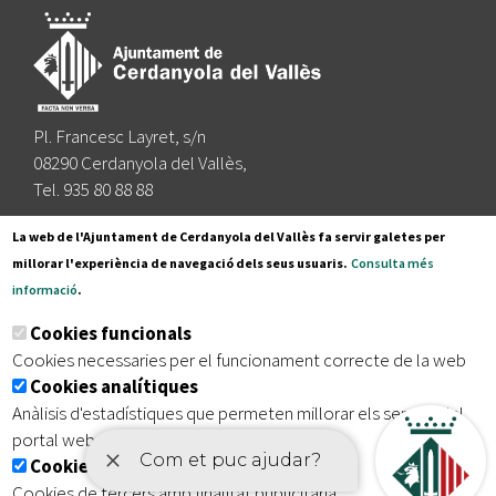
Pl. Francesc Layret, s/n
08290 Cerdanyola del Vallès,
Tel. 935 80 88 88
Segueix-nos a:
La web de l'Ajuntament de Cerdanyola del Vallès fa servir galetes per
millorar l'experiència de navegació dels seus usuaris.
Consulta més
informació
.
Subscriu-te al nostre butlletí
Cookies funcionals
Cookies necessaries per el funcionament correcte de la web
Cookies analítiques
|
|
|
Inici
Avís legal
Protecció de dades
Mapa del lloc
Anàlisis d'estadístiques que permeten millorar els serveis del
|
Accessibilitat
portal web
Cookies publicitàries
Cookies de tercers amb finalitat publicitària