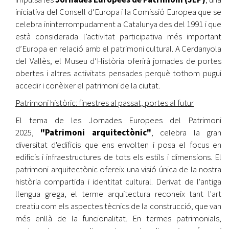
iniciativa del Consell d’Europa i la Comissió Europea que se
celebra ininterrompudament a Catalunya des del 1991 i que
està considerada l’activitat participativa més important
d’Europa en relació amb el patrimoni cultural. A Cerdanyola
del Vallès, el Museu d’Història oferirà jornades de portes
obertes i altres activitats pensades perquè tothom pugui
accedir i conèixer el patrimoni de la ciutat.
Patrimoni històric: finestres al passat, portes al futur
El tema de les Jornades Europees del Patrimoni
2025,
"Patrimoni arquitectònic"
, celebra la gran
diversitat d'edificis que ens envolten i posa el focus en
edificis i infraestructures de tots els estils i dimensions. El
patrimoni arquitectònic ofereix una visió única de la nostra
història compartida i identitat cultural. Derivat de l'antiga
llengua grega, el terme arquitectura reconeix tant l'art
creatiu com els aspectes tècnics de la construcció, que van
més enllà de la funcionalitat. En termes patrimonials,