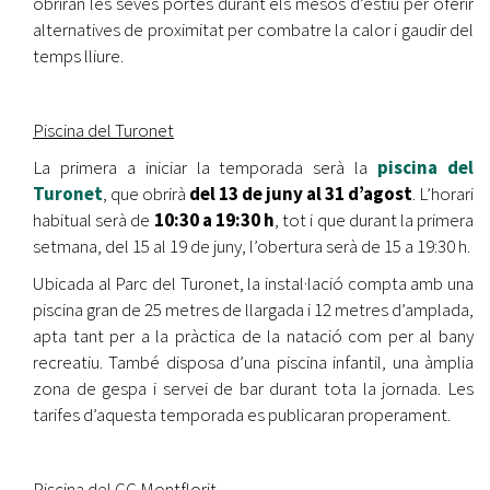
obriran les seves portes durant els mesos d’estiu per oferir
alternatives de proximitat per combatre la calor i gaudir del
temps lliure.
Piscina del Turonet
La primera a iniciar la temporada serà la
piscina del
Turonet
, que obrirà
del 13 de juny al 31 d’agost
. L’horari
habitual serà de
10:30 a 19:30 h
, tot i que durant la primera
setmana, del 15 al 19 de juny, l’obertura serà de 15 a 19:30 h.
Ubicada al Parc del Turonet, la instal·lació compta amb una
piscina gran de 25 metres de llargada i 12 metres d’amplada,
apta tant per a la pràctica de la natació com per al bany
recreatiu. També disposa d’una piscina infantil, una àmplia
zona de gespa i servei de bar durant tota la jornada. Les
tarifes d’aquesta temporada es publicaran properament.
Piscina del CC Montflorit