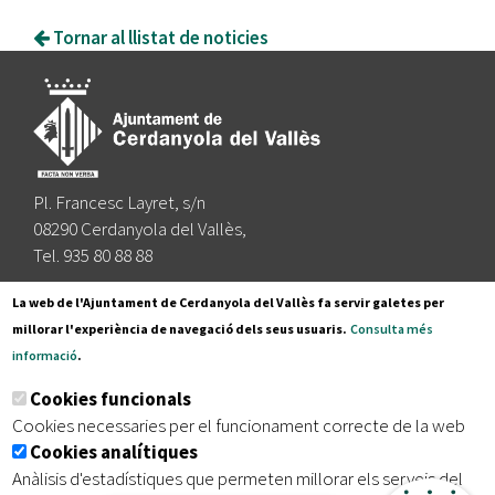
Tornar al llistat de noticies
Pl. Francesc Layret, s/n
08290 Cerdanyola del Vallès,
Tel. 935 80 88 88
Segueix-nos a:
La web de l'Ajuntament de Cerdanyola del Vallès fa servir galetes per
millorar l'experiència de navegació dels seus usuaris.
Consulta més
informació
.
Subscriu-te al nostre butlletí
Cookies funcionals
Cookies necessaries per el funcionament correcte de la web
Cookies analítiques
|
|
|
Inici
Avís legal
Protecció de dades
Mapa del lloc
Anàlisis d'estadístiques que permeten millorar els serveis del
|
Accessibilitat