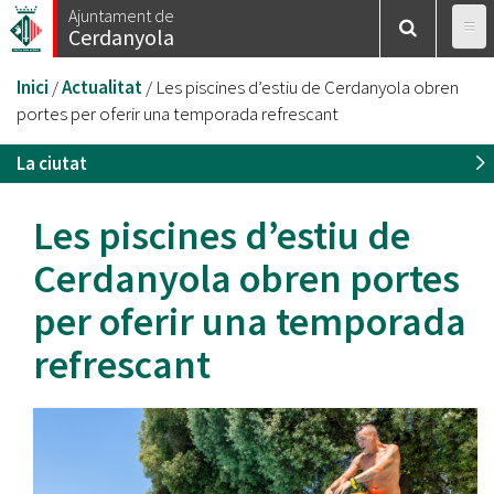
Vés
Ajuntament de
Cerdanyola
al
contingut
Esteu
Inici
/
Actualitat
/
Les piscines d’estiu de Cerdanyola obren
aquí
portes per oferir una temporada refrescant
La ciutat
Les piscines d’estiu de
Cerdanyola obren portes
per oferir una temporada
refrescant