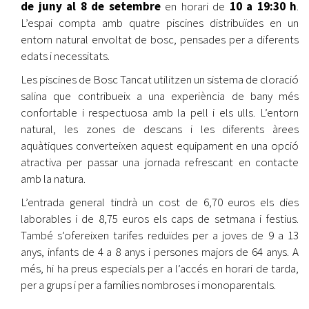
de juny al 8 de setembre
en horari de
10 a 19:30 h
.
L’espai compta amb quatre piscines distribuïdes en un
entorn natural envoltat de bosc, pensades per a diferents
edats i necessitats.
Les piscines de Bosc Tancat utilitzen un sistema de cloració
salina que contribueix a una experiència de bany més
confortable i respectuosa amb la pell i els ulls. L’entorn
natural, les zones de descans i les diferents àrees
aquàtiques converteixen aquest equipament en una opció
atractiva per passar una jornada refrescant en contacte
amb la natura.
L’entrada general tindrà un cost de 6,70 euros els dies
laborables i de 8,75 euros els caps de setmana i festius.
També s’ofereixen tarifes reduïdes per a joves de 9 a 13
anys, infants de 4 a 8 anys i persones majors de 64 anys. A
més, hi ha preus especials per a l’accés en horari de tarda,
per a grups i per a famílies nombroses i monoparentals.