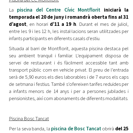
La
piscina del Centre Cívic Montflorit
iniciarà la
temporada el 20 de juny i romandrà oberta fins al 31
d’agost
, en horari
d’11 a 19 h
. Durant el mes de juliol,
entre les 9 i les 12 h, les instal·lacions seran utilitzades per
infants participants en diferents casals d’estiu.
Situada al barri de Montflorit, aquesta piscina destaca pel
seu ambient tranquil i familiar. L’equipament disposa de
servei de restaurant i és fàcilment accessible tant amb
transport públic com en vehicle privat. El preu de l’entrada
serà de 5,90 euros els dies laborables i de 7 euros els caps
de setmana i festius. També s’ofereixen tarifes reduïdes per
a infants menors de 14 anys i per a persones jubilades i
pensionistes, així com abonaments de diferents modalitats.
Piscina Bosc Tancat
Per la seva banda, la
piscina de Bosc Tancat
obrirà
del 25