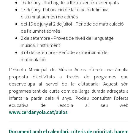
16 de juny - Sorteig de la lletra per als desempats
17 de juny- Publicació de la relació definitiva
d’alumnat admès i no admès
del 19 de juny al 2 de juliol - Període de matriculació
de l’alumnat admès
2 de setembre - Proves de nivell de llenguatge
musical i instrument
3 i 4 de setembre - Període extraordinari de
matriculació
L’Escola Municipal de Música Aulos ofereix una àmplia
proposta d’activitats a través de programes que
desenvolupa al servei de la ciutadania. Aquest són
programes tant de curta com de llarga durada adreçats a
infants a partir dels 4 anys. Podeu consultar l'oferta
educativa de l'escola al seu web
www.cerdanyola.cat/aulos
Document amb el calendari, criteris de prioritat, barem