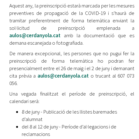
Aquest any, la preinscripció estarà marcada per les mesures
preventives de propagació de la COVID-19 i s’haurà de
tramitar preferentment de forma telemàtica enviant la
sol·licitud de preinscripció emplenada a
aulos@cerdanyola.cat
amb la documentació que es
demana escanejada o fotografiada.
De manera excepcional, les persones que no pugui fer la
preinscripció de forma telemàtica ho podran fer
presencialment entre el 26 de maig i el 2 de juny i demanant
cita prèvia a
aulos@cerdanyola.cat
o trucant al 607 073
056.
Una vegada finalitzat el període de preinscripció, el
calendari serà:
8 de juny - Publicació de les llistes baremades
d’alumnat
del 8 al 12 de juny - Període d’al·legacions i de
reclamacions