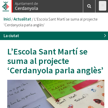
Vés
Ajuntament de
Cerdanyola
al
contingut
Esteu
Inici
/
Actualitat
/
L’Escola Sant Martí se suma al projecte
aquí
‘Cerdanyola parla anglès’
La ciutat
L’Escola Sant Martí se
suma al projecte
‘Cerdanyola parla anglès’