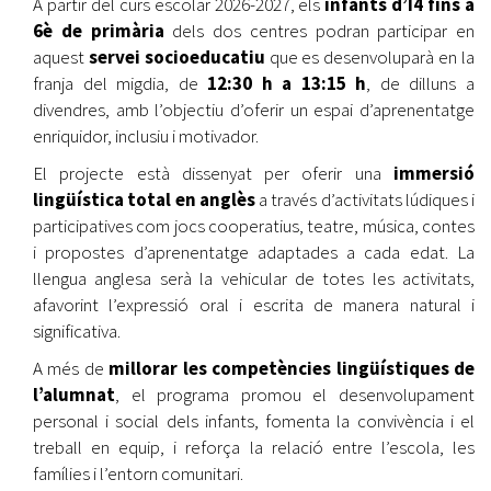
A partir del curs escolar 2026-2027, els
infants d’I4 fins a
6è de primària
dels dos centres podran participar en
aquest
servei socioeducatiu
que es desenvoluparà en la
franja del migdia, de
12:30 h a 13:15 h
, de dilluns a
divendres, amb l’objectiu d’oferir un espai d’aprenentatge
enriquidor, inclusiu i motivador.
El projecte està dissenyat per oferir una
immersió
lingüística total en anglès
a través d’activitats lúdiques i
participatives com jocs cooperatius, teatre, música, contes
i propostes d’aprenentatge adaptades a cada edat. La
llengua anglesa serà la vehicular de totes les activitats,
afavorint l’expressió oral i escrita de manera natural i
significativa.
A més de
millorar les competències lingüístiques de
l’alumnat
, el programa promou el desenvolupament
personal i social dels infants, fomenta la convivència i el
treball en equip, i reforça la relació entre l’escola, les
famílies i l’entorn comunitari.