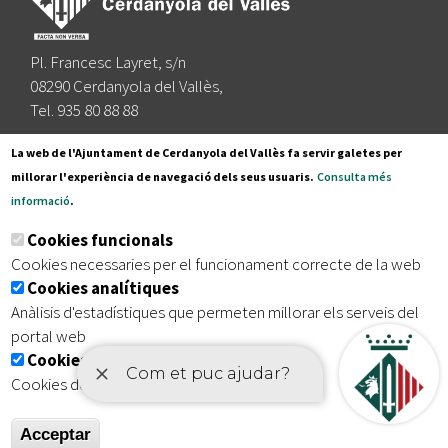
Pl. Francesc Layret, s/n
08290 Cerdanyola del Vallès,
Tel. 935 80 88 88
Segueix-nos a:
La web de l'Ajuntament de Cerdanyola del Vallès fa servir galetes per
millorar l'experiència de navegació dels seus usuaris.
Consulta més
informació
.
Subscriu-te al nostre butlletí
Cookies funcionals
Cookies necessaries per el funcionament correcte de la web
Cookies analítiques
|
|
|
Inici
Avís legal
Protecció de dades
Mapa del lloc
Anàlisis d'estadístiques que permeten millorar els serveis del
|
Accessibilitat
portal web
Cookies publicitàries
Cookies de tercers amb finalitat publicitària
Acceptar