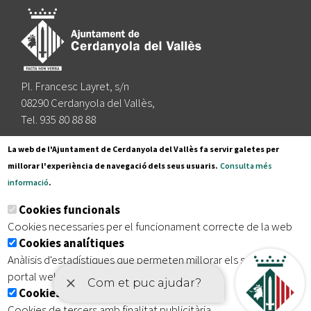
Pl. Francesc Layret, s/n
08290 Cerdanyola del Vallès,
Tel. 935 80 88 88
Segueix-nos a:
La web de l'Ajuntament de Cerdanyola del Vallès fa servir galetes per
millorar l'experiència de navegació dels seus usuaris.
Consulta més
informació
.
Subscriu-te al nostre butlletí
Cookies funcionals
Cookies necessaries per el funcionament correcte de la web
Cookies analítiques
|
|
|
Inici
Avís legal
Protecció de dades
Mapa del lloc
Anàlisis d'estadístiques que permeten millorar els serveis del
|
Accessibilitat
portal web
Cookies publicitàries
Cookies de tercers amb finalitat publicitària