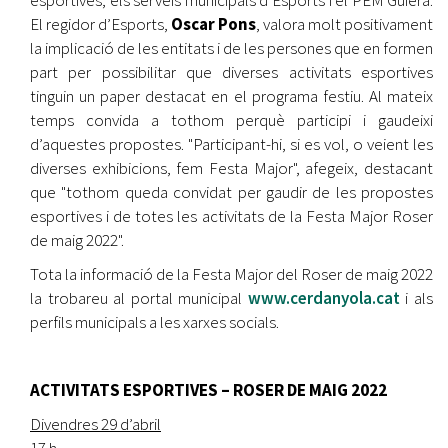
El regidor d’Esports,
Oscar Pons
, valora molt positivament
la implicació de les entitats i de les persones que en formen
part per possibilitar que diverses activitats esportives
tinguin un paper destacat en el programa festiu. Al mateix
temps convida a tothom perquè participi i gaudeixi
d’aquestes propostes. "Participant-hi, si es vol, o veient les
diverses exhibicions, fem Festa Major", afegeix, destacant
que "tothom queda convidat per gaudir de les propostes
esportives i de totes les activitats de la Festa Major Roser
de maig 2022".
Tota la informació de la Festa Major del Roser de maig 2022
la trobareu al portal municipal
www.cerdanyola.cat
i als
perfils municipals a les xarxes socials.
ACTIVITATS ESPORTIVES – ROSER DE MAIG 2022
Divendres 29 d’abril
17 h