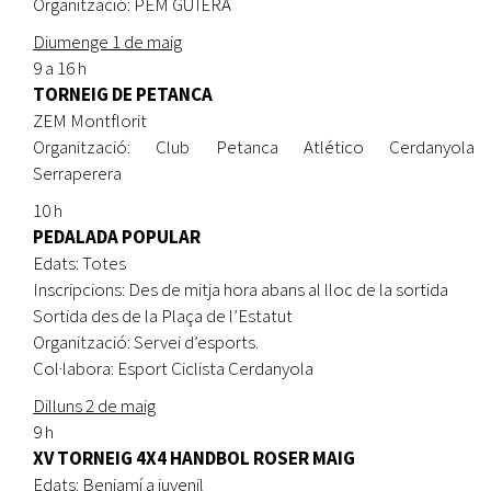
Organització: PEM GUIERA
Diumenge 1 de maig
9 a 16 h
TORNEIG DE PETANCA
ZEM Montflorit
Organització: Club Petanca Atlético Cerdanyola
Serraperera
10 h
PEDALADA POPULAR
Edats: Totes
Inscripcions: Des de mitja hora abans al lloc de la sortida
Sortida des de la Plaça de l’Estatut
Organització: Servei d’esports.
Col·labora: Esport Ciclista Cerdanyola
Dilluns 2 de maig
9 h
XV TORNEIG 4X4 HANDBOL ROSER MAIG
Edats: Benjamí a juvenil