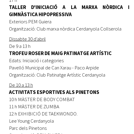
TALLER D'INICIACIÓ A LA MARXA NÒRDICA I
GIMNÀSTICA HIPOPRESSIVA
Exteriors PEM Guiera
Organització: Club marxa nòrdica Cerdanyola Collserola
Dissabte 30 d’abril
De 9 a 13 h
TROFEU ROSER DE MAIG PATINATGE ARTÍSTIC
Edats: Iniciació i categories
Pavelló Municipal de Can Xarau - Paco Arpide
Organització: Club Patinatge Artístic Cerdanyola
De 10 a 13 h
ACTIVITATS ESPORTIVES ALS PINETONS
10 h MÀSTER DE BODY COMBAT
11 h MÀSTER DE ZUMBA
12 h EXHIBICIÓ DE TAEKWONDO.
Lee Young Cerdanyola
Parc dels Pinetons