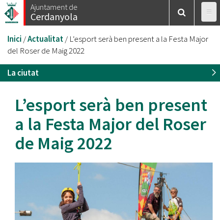
Vés
Ajuntament de
Cerdanyola
al
contingut
Esteu
Inici
/
Actualitat
/
L’esport serà ben present a la Festa Major
aquí
del Roser de Maig 2022
La ciutat
L’esport serà ben present
a la Festa Major del Roser
de Maig 2022