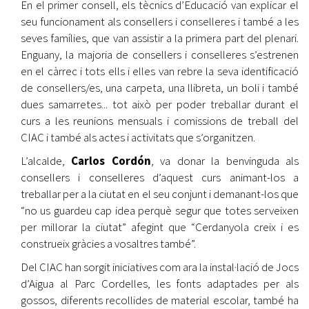
En el primer consell, els tècnics d’Educació van explicar el
seu funcionament als consellers i conselleres i també a les
seves famílies, que van assistir a la primera part del plenari.
Enguany, la majoria de consellers i conselleres s’estrenen
en el càrrec i tots ells i elles van rebre la seva identificació
de consellers/es, una carpeta, una llibreta, un boli i també
dues samarretes... tot això per poder treballar durant el
curs a les reunions mensuals i comissions de treball del
CIAC i també als actes i activitats que s’organitzen.
L’alcalde,
Carlos Cordón
, va donar la benvinguda als
consellers i conselleres d’aquest curs animant-los a
treballar per a la ciutat en el seu conjunt i demanant-los que
“no us guardeu cap idea perquè segur que totes serveixen
per millorar la ciutat” afegint que “Cerdanyola creix i es
construeix gràcies a vosaltres també”.
Del CIAC han sorgit iniciatives com ara la instal·lació de Jocs
d’Aigua al Parc Cordelles, les fonts adaptades per als
gossos, diferents recollides de material escolar, també ha