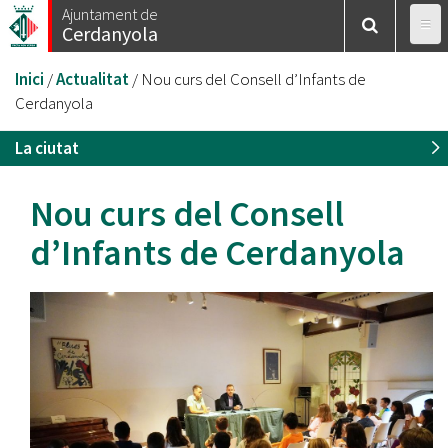
Vés
Ajuntament de
Cerdanyola
al
contingut
Esteu
Inici
/
Actualitat
/
Nou curs del Consell d’Infants de
aquí
Cerdanyola
La ciutat
Nou curs del Consell
d’Infants de Cerdanyola