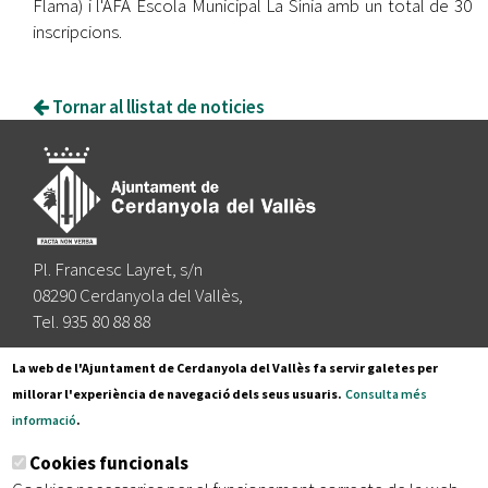
Flama) i l'AFA Escola Municipal La Sínia amb un total de 30
inscripcions.
Tornar al llistat de noticies
Pl. Francesc Layret, s/n
08290 Cerdanyola del Vallès,
Tel. 935 80 88 88
Segueix-nos a:
La web de l'Ajuntament de Cerdanyola del Vallès fa servir galetes per
millorar l'experiència de navegació dels seus usuaris.
Consulta més
informació
.
Subscriu-te al nostre butlletí
Cookies funcionals