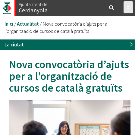
Vés
Ajuntament de
Cerdanyola
al
contingut
Esteu
Inici
/
Actualitat
/
Nova convocatòria d’ajuts per a
aquí
l’organització de cursos de català gratuïts
La ciutat
Nova convocatòria d’ajuts
per a l’organització de
cursos de català gratuïts