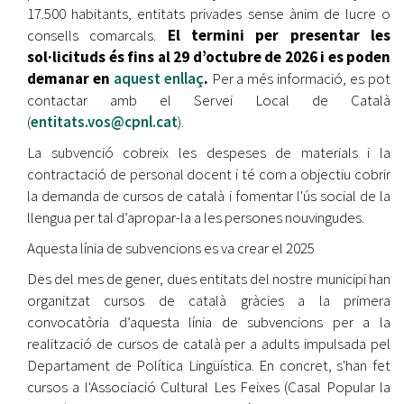
17.500 habitants, entitats privades sense ànim de lucre o
consells comarcals.
El termini per presentar les
sol·licituds és fins al 29 d’octubre de 2026 i es poden
demanar en
aquest enllaç
.
Per a més informació, es pot
contactar amb el Servei Local de Català
(
entitats.vos@cpnl.cat
).
La subvenció cobreix les despeses de materials i la
contractació de personal docent i té com a objectiu cobrir
la demanda de cursos de català i fomentar l'ús social de la
llengua per tal d’apropar-la a les persones nouvingudes.
Aquesta línia de subvencions es va crear el 2025
Des del mes de gener, dues entitats del nostre municipi han
organitzat cursos de català gràcies a la primera
convocatòria d’aquesta línia de subvencions per a la
realització de cursos de català per a adults impulsada pel
Departament de Política Lingüística. En concret, s'han fet
cursos a l'Associació Cultural Les Feixes (Casal Popular la