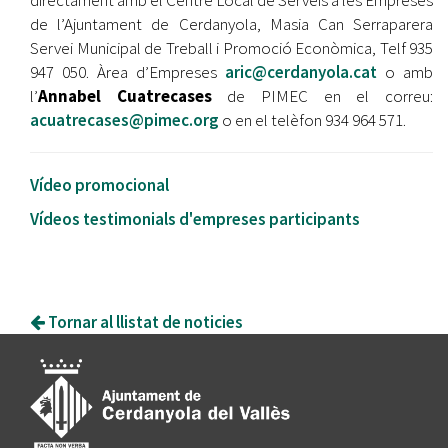
directament amb el Centre Local de Serveis a les Empreses
de l’Ajuntament de Cerdanyola, Masia Can Serraparera
Servei Municipal de Treball i Promoció Econòmica, Telf 935
947 050. Àrea d’Empreses
aric@cerdanyola.cat
o amb
l’
Annabel Cuatrecases
de PIMEC en el correu:
acuatrecases@pimec.org
o en el telèfon 934 964 571.
Vídeo promocional
Vídeos testimonials d'empreses participants
Tornar al llistat de noticies