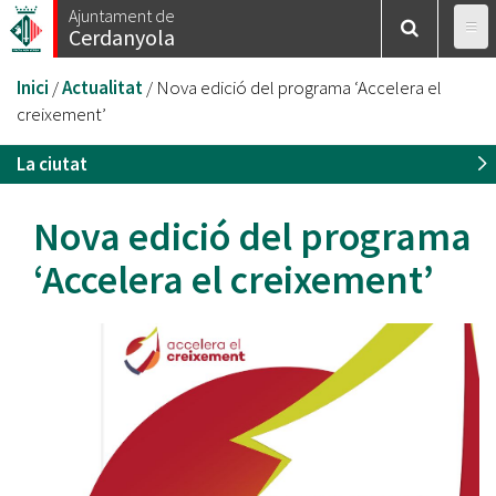
Vés
Ajuntament de
Cerdanyola
al
contingut
Esteu
Inici
/
Actualitat
/
Nova edició del programa ‘Accelera el
aquí
creixement’
La ciutat
Nova edició del programa
‘Accelera el creixement’