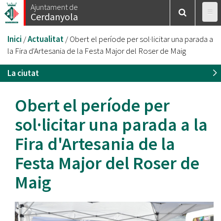
Vés
Ajuntament de
Cerdanyola
al
contingut
Esteu
Inici
/
Actualitat
/
Obert el període per sol·licitar una parada a
aquí
la Fira d'Artesania de la Festa Major del Roser de Maig
La ciutat
Obert el període per
sol·licitar una parada a la
Fira d'Artesania de la
Festa Major del Roser de
Maig