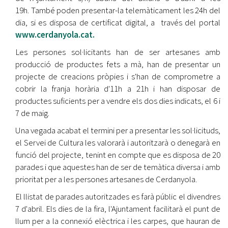
19h. També poden presentar-la telemàticament les 24h del
dia, si es disposa de certificat digital, a través del portal
www.cerdanyola.cat.
Les persones sol·licitants han de ser artesanes amb
producció de productes fets a mà, han de presentar un
projecte de creacions pròpies i s'han de comprometre a
cobrir la franja horària d'11h a 21h i han disposar de
productes suficients per a vendre els dos dies indicats, el 6 i
7 de maig.
Una vegada acabat el termini per a presentar les sol·licituds,
el Servei de Cultura les valorarà i autoritzarà o denegarà en
funció del projecte, tenint en compte que es disposa de 20
parades i que aquestes han de ser de temàtica diversa i amb
prioritat per a les persones artesanes de Cerdanyola.
El llistat de parades autoritzades es farà públic el divendres
7 d'abril. Els dies de la fira, l'Ajuntament facilitarà el punt de
llum per a la connexió elèctrica i les carpes, que hauran de