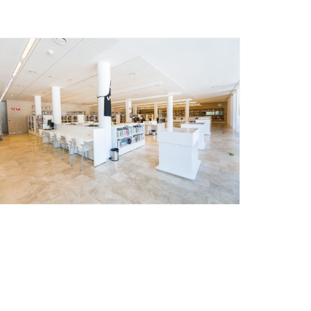
Ètica i Integritat
Entitats
Retiment de Comptes
Equipaments
Accés a Informació Pública
Mercats Municipals
Dades Obertes
Webs Municipals
Catàleg de Serveis i Tràmits