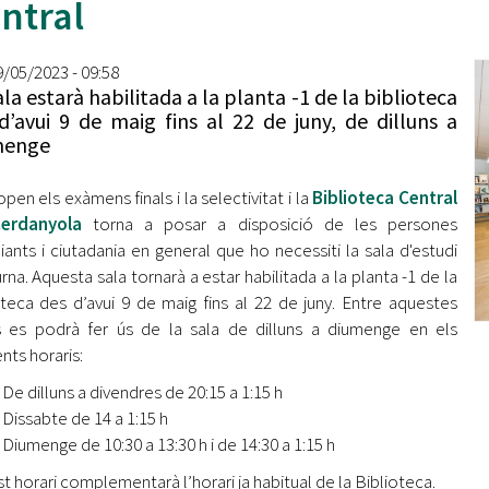
ntral
Oberta la convocatòria d'Ajuts per a l'autoocupació
jove 2026
9/05/2023 - 09:58
Cerdanyola opta a més de 5 milions d'euros del Pla de
ala estarà habilitada a la planta -1 de la biblioteca
Barris per transformar les Fontetes, Quatre Cantons i
d’avui 9 de maig fins al 22 de juny, de dilluns a
l'entorn de l'avinguda Catalunya
menge
El FIT presenta el cartell de la seva 16a edició i dona el
pen els exàmens finals i la selectivitat i la
tret de sortida al festival
Biblioteca Central
erdanyola
torna a posar a disposició de les persones
L’Ajuntament reparteix ulleres gratuïtes per veure
iants i ciutadania en general que ho necessiti la sala d'estudi
l'eclipsi solar
rna. Aquesta sala tornarà a estar habilitada a la planta -1 de la
oteca des d’avui 9 de maig fins al 22 de juny. Entre aquestes
 es podrà fer ús de la sala de dilluns a diumenge en els
nts horaris:
De dilluns a divendres de 20:15 a 1:15 h
Dissabte de 14 a 1:15 h
Diumenge de 10:30 a 13:30 h i de 14:30 a 1:15 h
t horari complementarà l’horari ja habitual de la Biblioteca.