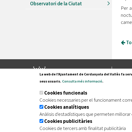
Observatori de la Ciutat
Per a
noctu
carne
Tor
Pl. Fran
La web de l'Ajuntament de Cerdanyola del Vallès fa serv
08290 C
seus usuaris.
Consulta més informació
.
Tel. 935
Cookies funcionals
Cookies necessaries per el funcionament corr
Cookies analítiques
|
|
|
Inici
Avís legal
Protecció de dades
Mapa de
Anàlisis d'estadístiques que permeten millorar 
Cookies publicitàries
Cookies de tercers amb finalitat publicitària