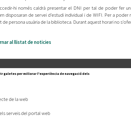
ccedir-hi només caldrà presentar el DNI per tal de poder fer un c
rn disposaran de servei d’estudi individual i de WIFI. Per a poder 
t de persona usuària de la biblioteca. Durant aquest horari no s’ofer
nar al llistat de noticies
Segueix-nos a:
cesc Layret, s/n
ir galetes per millorar l'experiència de navegació dels
erdanyola del Vallès,
 80 88 88
Subscriu-te al nostre butll
ecte de la web
|
l lloc
Accessibilitat
els serveis del portal web