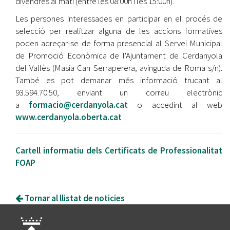
divendres al matí (entre les 08:00h i les 15:00h).
Les persones interessades en participar en el procés de
selecció per realitzar alguna de les accions formatives
poden adreçar-se de forma presencial al Servei Municipal
de Promoció Econòmica de l'Ajuntament de Cerdanyola
del Vallès (Masia Can Serraperera, avinguda de Roma s/n).
També es pot demanar més informació trucant al
93.594.70.50, enviant un correu electrònic
a
formacio@cerdanyola.cat
o accedint al web
www.cerdanyola.oberta.cat
Cartell informatiu dels Certificats de Professionalitat
FOAP
Tornar al llistat de noticies