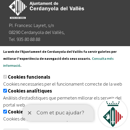
Pl. Francesc Layret, s/n
08290 Cerdanyola del Vallès,
Tel. 935 80 88 88
Segueix-nos a:
La web de l'Ajuntament de Cerdanyola del Vallès fa servir galetes per
millorar l'experiència de navegació dels seus usuaris.
Consulta més
informació
.
Subscriu-te al nostre butlletí
Cookies funcionals
Cookies necessaries per el funcionament correcte de la web
Cookies analítiques
|
|
|
Inici
Avís legal
Protecció de dades
Mapa del lloc
Anàlisis d'estadístiques que permeten millorar els serveis del
|
Accessibilitat
portal web
Cookies publicitàries
Cookies de tercers amb finalitat publicitària