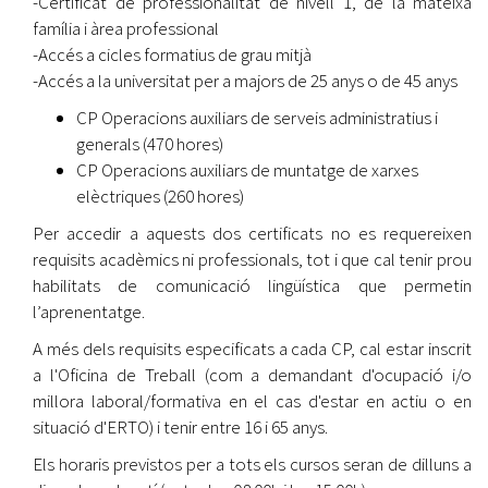
-Certificat de professionalitat de nivell 1, de la mateixa
família i àrea professional
-Accés a cicles formatius de grau mitjà
-Accés a la universitat per a majors de 25 anys o de 45 anys
CP Operacions auxiliars de serveis administratius i
generals (470 hores)
CP Operacions auxiliars de muntatge de xarxes
elèctriques (260 hores)
Per accedir a aquests dos certificats no es requereixen
requisits acadèmics ni professionals, tot i que cal tenir prou
habilitats de comunicació lingüística que permetin
l’aprenentatge.
A més dels requisits especificats a cada CP, cal estar inscrit
a l'Oficina de Treball (com a demandant d'ocupació i/o
millora laboral/formativa en el cas d'estar en actiu o en
situació d'ERTO) i tenir entre 16 i 65 anys.
Els horaris previstos per a tots els cursos seran de dilluns a