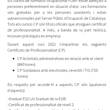
Els cursos de formació ocupacional FOAP estan adreçats a
persones preferentment en situació d’atur. Les formacions
són gratuïtes per a les persones assistents i estan
subvencionades pel Servei Públic d'Ocupació de Catalunya.
Tots els cursos CP són títols oficials que atorguen certificat
de professionalitat. A més, a banda de la part teòrica,
inclouen pràctiques en empresa.
Durant aquest curs 2022 s’impartiran els següents
Certificats de Professionalitat (CP):
CP Activitats administratives en relació amb el client
(840 hores)
CP Soldadura amb electrodes, revestit i TIG (720
hores)
Els requisits per accedir-hi a aquests CP són (qualsevol
d'aquests):
-Graduat ESO i/o Graduat de la EGB.
-Certificat de professionalitat de nivell 2