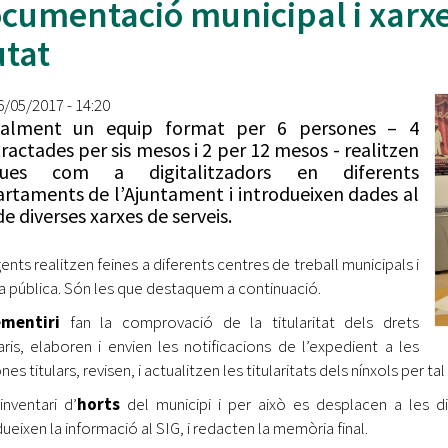
cumentació municipal i xarxes
Oberta la convocatòria d'Ajuts per a l'autoocupació
jove 2026
utat
Cerdanyola opta a més de 5 milions d'euros del Pla de
Barris per transformar les Fontetes, Quatre Cantons i
26/05/2017 - 14:20
l'entorn de l'avinguda Catalunya
ualment un equip format per 6 persones – 4
ractades per sis mesos i 2 per 12 mesos - realitzen
El FIT presenta el cartell de la seva 16a edició i dona el
ques com a digitalitzadors en diferents
tret de sortida al festival
rtaments de l’Ajuntament i introdueixen dades al
de diverses xarxes de serveis.
L’Ajuntament reparteix ulleres gratuïtes per veure
l'eclipsi solar
gents realitzen feines a diferents centres de treball municipals i
via pública. Són les que destaquem a continuació.
ementiri
fan la comprovació de la titularitat dels drets
aris, elaboren i envien les notificacions de l’expedient a les
es titulars, revisen, i actualitzen les titularitats dels nínxols per tal
’inventari d’
horts
del municipi i per això es desplacen a les di
dueixen la informació al SIG, i redacten la memòria final.