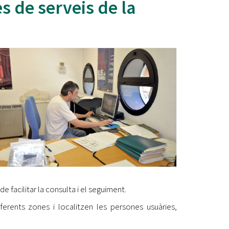
 de serveis de la
Ètica i Integritat
Entitats
Retiment de Comptes
Equipaments
Accés a Informació Pública
Mercats Municipals
Dades Obertes
Webs Municipals
Catàleg de Serveis i Tràmits
 de facilitar la consulta i el seguiment.
ferents zones i localitzen les persones usuàries,