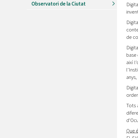
Observatori de la Ciutat
Digit
inven
Digit
conte
de co
Digit
base 
així 
l’Ins
anys, 
Digit
orden
Tots 
difer
d’Ocu
Que é