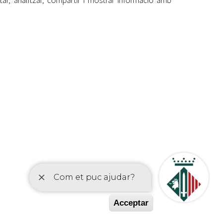
ar, analitzar, compartir i mostrar informació amb
etí
Acceptar