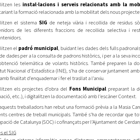
alitzen les
instal·lacions i serveis relacionats amb la mob
tariant la formació relacionada amb la mobilitat dels nous projectes
alitzen el sistema
SIG
de neteja viària i recollida de residus sò
nidors de les diferents fraccions de recollida selectiva i rest
ntenidors.
alitzen el
padró municipal
, buidant les dades dels fulls padronal
de dades per a la consulta de padrons històrics, i per a la seva inc
l’obtenció telemàtica de volants històrics. També preparen la 
titut Nacional d’Estadística (INE), s’ha de conservar juntament am
amb finalitat d’enquadernar i fer el trasllat a l’arxiu.
alitzen els projectes d’obra del
Fons Municipal
preparant la do
ació, etc..), i digitalitzen la documentació amb l’escàner Context.
aquests treballadors han rebut una formació prèvia a la Masia Can Se
ents centres de treball municipals. També s’ha de recordar que tot
pació de Catalunya (SOC) i cofinançats per l’Ajuntament de Cerdany
s el SIG