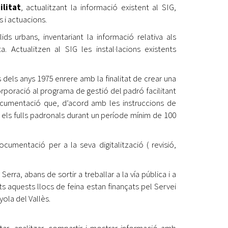
ilitat
, actualitzant la informació existent al SIG,
 i actuacions.
lids urbans, inventariant la informació relativa als
a. Actualitzen al SIG les instal·lacions existents
s dels anys 1975 enrere amb la finalitat de crear una
orporació al programa de gestió del padró facilitant
documentació que, d’acord amb les instruccions de
b els fulls padronals durant un període mínim de 100
cumentació per a la seva digitalització ( revisió,
rra, abans de sortir a treballar a la vía pública i a
s aquests llocs de feina estan finançats pel Servei
ola del Vallès.