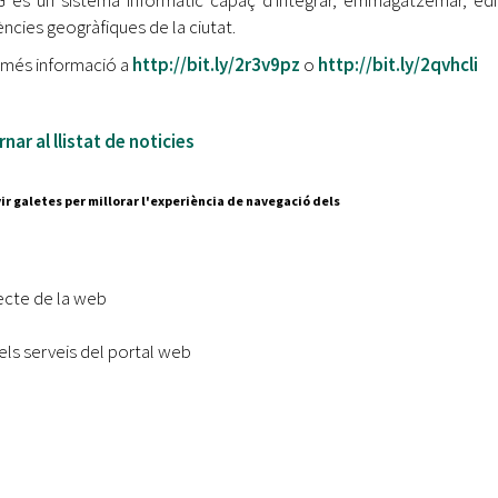
G és un sistema informàtic capaç d'integrar, emmagatzemar, edit
ències geogràfiques de la ciutat.
 més informació a
http://bit.ly/2r3v9pz
o
http://bit.ly/2qvhcli
nar al llistat de noticies
ir galetes per millorar l'experiència de navegació dels
Segueix-nos a:
cesc Layret, s/n
erdanyola del Vallès,
ecte de la web
 80 88 88
els serveis del portal web
Subscriu-te al nostre butll
|
l lloc
Accessibilitat