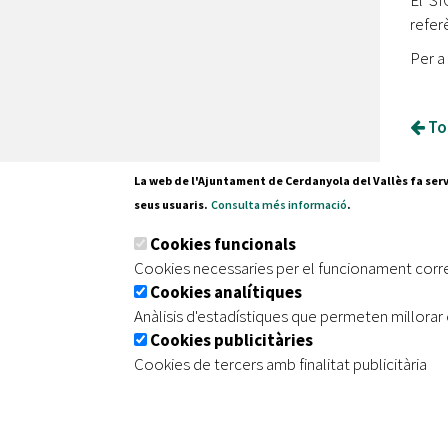
El SI
refer
Per a
Tor
La web de l'Ajuntament de Cerdanyola del Vallès fa serv
seus usuaris.
Consulta més informació
.
Pl. Fran
Cookies funcionals
08290 C
Cookies necessaries per el funcionament corr
Tel. 935
Cookies analítiques
Anàlisis d'estadístiques que permeten millorar 
Cookies publicitàries
|
|
|
Inici
Avís legal
Protecció de dades
Mapa de
Cookies de tercers amb finalitat publicitària