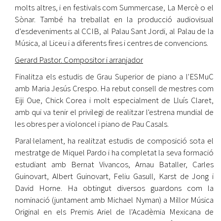
molts altres, i en festivals com Summercase, La Mercè o el
Sònar. També ha treballat en la producció audiovisual
d’esdeveniments al CCIB, al Palau Sant Jordi, al Palau de la
Música, al Liceu i a diferents fires i centres de convencions.
Gerard Pastor. Compositor i arranjador
Finalitza els estudis de Grau Superior de piano a l'ESMuC
amb Maria Jesús Crespo. Ha rebut consell de mestres com
Eiji Oue, Chick Corea i molt especialment de Lluís Claret,
amb qui va tenir el privilegi de realitzar l'estrena mundial de
les obres per a violoncel i piano de Pau Casals.
Paral·lelament, ha realitzat estudis de composició sota el
mestratge de Miquel Pardo i ha completat la seva formació
estudiant amb Bernat Vivancos, Arnau Bataller, Carles
Guinovart, Albert Guinovart, Feliu Gasull, Karst de Jong i
David Horne. Ha obtingut diversos guardons com la
nominació (juntament amb Michael Nyman) a Millor Música
Original en els Premis Ariel de l'Acadèmia Mexicana de