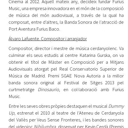
Cinema al 2012. Aquell mateix any, decideix fundar Furius
Music, una empresa innovadora en el món de la composició
de música del món audiovisual, a través de la qual ha
composat, entre d’altres, la Banda Sonora de l'atracció de
Port Aventura Furius Baco.
Álvaro Lafuente. Compositor i arranjador
Compositor, director i mestre de música cerdanyolenc. Va
culminar els seus estudis al centre Katarina Gurska, on va
obtenir el títol de Màster en Composició per a Mitjans
Audiovisuals atorgat pel Real Conservatorio Superior de
Música de Madrid. Premi SGAE Nova Autoria a la millor
banda sonora original al Festival de Sitges 2013 pel
curtmetratge
Dinosaurio
, en col·laboració amb Furius
Music.
Entre les seves obres pròpies destaquen el musical
Dummy
Up
, estrenat el 2010 al teatre de l’Ateneu de Cerdanyola
del Vallès per Veus Sense Fronteres, i les bandes sonores
del videojoc
Nihilumbra
, dissenyat per Kevin Cerdà (Premis