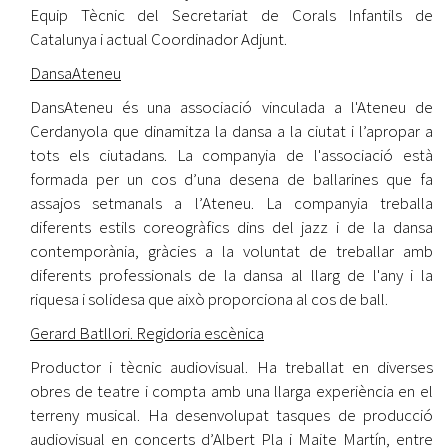
Equip Tècnic del Secretariat de Corals Infantils de
Catalunya i actual Coordinador Adjunt.
DansaAteneu
DansAteneu és una associació vinculada a l'Ateneu de
Cerdanyola que dinamitza la dansa a la ciutat i l’apropar a
tots els ciutadans. La companyia de l'associació està
formada per un cos d’una desena de ballarines que fa
assajos setmanals a l’Ateneu. La companyia treballa
diferents estils coreogràfics dins del jazz i de la dansa
contemporània, gràcies a la voluntat de treballar amb
diferents professionals de la dansa al llarg de l'any i la
riquesa i solidesa que això proporciona al cos de ball.
Gerard Batllori. Regidoria escènica
Productor i tècnic audiovisual. Ha treballat en diverses
obres de teatre i compta amb una llarga experiència en el
terreny musical. Ha desenvolupat tasques de producció
audiovisual en concerts d’Albert Pla i Maite Martín, entre