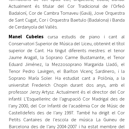
Actualment és titular del Cor Tradicional de l'Orfeó
Badaloní, Cor de Cambra Tornaveu (Gavà), Jove Orquestra
de Sant Cugat, Cor i Orquestra Baetulo (Badalona) i Banda
de Cerdanyola del Vallès.
Manel Cubeles
cursa estudis de piano i cant al
Conservatori Superior de Música del Liceu, obtenint el títol
superior de Cant. Ha tingut diferents mestres: el tenor
Jaume Aragall, la Soprano Carme Bustamante, el Tenor
Eduard Jiménez, la Mezzosoprano Margarida Lladó, el
Tenor Pedro Lavirgen, el Baríton Vicenç Sardinero, i la
Soprano María Soler. Ha estudiat cant a Polònia, a la
universitat Frederich Chopin durant dos anys, amb el
professor Jerzy Artysz. Actualment és el director del Cor
infantil L’Esquellerinc de l’agrupació Cor Madrigal des de
l’any 2000, del Cor Infantil de l’acadèmia Cor de Músic de
Castelldefels des de l’any 1997. També ha dirigit el Cor
Petits Cantaires de l’escola de música La Guineu de
Barcelona des de l’any 2004-2007 i ha estat membre del