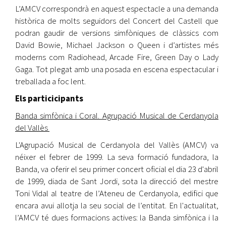
L’AMCV correspondrà en aquest espectacle a una demanda
històrica de molts seguidors del Concert del Castell que
podran gaudir de versions simfòniques de clàssics com
David Bowie, Michael Jackson o Queen i d’artistes més
moderns com Radiohead, Arcade Fire, Green Day o Lady
Gaga. Tot plegat amb una posada en escena espectacular i
treballada a foc lent.
Els particicipants
Banda simfònica i Coral. Agrupació Musical de Cerdanyola
del Vallès
L'Agrupació Musical de Cerdanyola del Vallès (AMCV) va
néixer el febrer de 1999. La seva formació fundadora, la
Banda, va oferir el seu primer concert oficial el dia 23 d'abril
de 1999, diada de Sant Jordi, sota la direcció del mestre
Toni Vidal al teatre de l’Ateneu de Cerdanyola, edifici que
encara avui allotja la seu social de l’entitat. En l'actualitat,
l’AMCV té dues formacions actives: la Banda simfònica i la