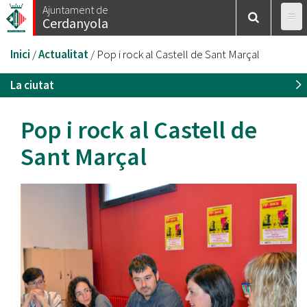
Vés
Ajuntament de
Cerdanyola
al
contingut
Esteu
Inici
/
Actualitat
/
Pop i rock al Castell de Sant Marçal
aquí
La ciutat
Pop i rock al Castell de
Sant Marçal