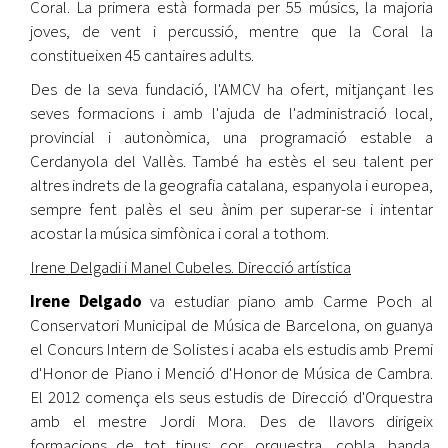
Coral. La primera està formada per 55 músics, la majoria
joves, de vent i percussió, mentre que la Coral la
constitueixen 45 cantaires adults.
Des de la seva fundació, l'AMCV ha ofert, mitjançant les
seves formacions i amb l'ajuda de l'administració local,
provincial i autonòmica, una programació estable a
Cerdanyola del Vallès. També ha estès el seu talent per
altres indrets de la geografia catalana, espanyola i europea,
sempre fent palès el seu ànim per superar-se i intentar
acostar la música simfònica i coral a tothom.
Irene Delgadi i Manel Cubeles. Direcció artística
Irene Delgado
va estudiar piano amb Carme Poch al
Conservatori Municipal de Música de Barcelona, on guanya
el Concurs Intern de Solistes i acaba els estudis amb Premi
d'Honor de Piano i Menció d'Honor de Música de Cambra.
El 2012 comença els seus estudis de Direcció d'Orquestra
amb el mestre Jordi Mora. Des de llavors dirigeix
formacions de tot tipus: cor, orquestra, cobla, banda.