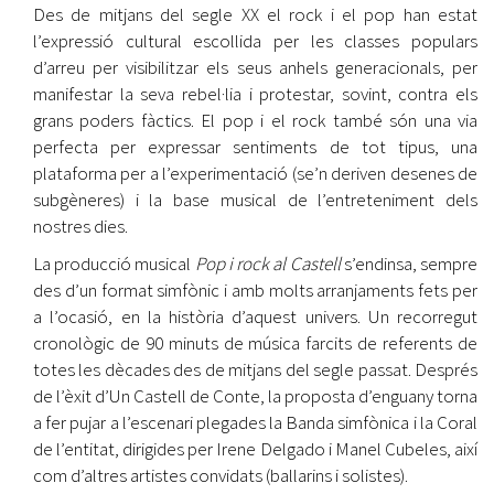
Des de mitjans del segle XX el rock i el pop han estat
l’expressió cultural escollida per les classes populars
d’arreu per visibilitzar els seus anhels generacionals, per
manifestar la seva rebel·lia i protestar, sovint, contra els
grans poders fàctics. El pop i el rock també són una via
perfecta per expressar sentiments de tot tipus, una
plataforma per a l’experimentació (se’n deriven desenes de
subgèneres) i la base musical de l’entreteniment dels
nostres dies.
La producció musical
Pop i rock al Castell
s’endinsa, sempre
des d’un format simfònic i amb molts arranjaments fets per
a l’ocasió, en la història d’aquest univers. Un recorregut
cronològic de 90 minuts de música farcits de referents de
totes les dècades des de mitjans del segle passat. Després
de l’èxit d’Un Castell de Conte, la proposta d’enguany torna
a fer pujar a l’escenari plegades la Banda simfònica i la Coral
de l’entitat, dirigides per Irene Delgado i Manel Cubeles, així
com d’altres artistes convidats (ballarins i solistes).