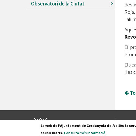
Observatori de la Ciutat
desti
Roja,
l'alu
Aques
Revo
El pr
Promo
Els c
i les 
Tor
Pl. Fran
La web de l'Ajuntament de Cerdanyola del Vallès fa serv
08290 C
seus usuaris.
Consulta més informació
.