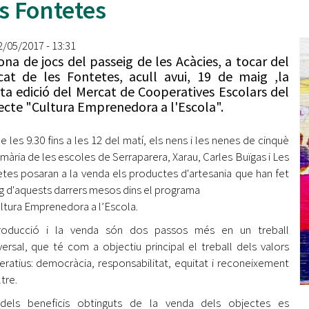
s Fontetes
Oberta la convocatòria d'Ajuts per a l'autoocupació
jove 2026
12/05/2017 - 13:31
Cerdanyola opta a més de 5 milions d'euros del Pla de
ona de jocs del passeig de les Acàcies, a tocar del
Barris per transformar les Fontetes, Quatre Cantons i
at de les Fontetes, acull avui, 19 de maig ,la
l'entorn de l'avinguda Catalunya
ta edició del Mercat de Cooperatives Escolars del
ecte "Cultura Emprenedora a l'Escola".
El FIT presenta el cartell de la seva 16a edició i dona el
tret de sortida al festival
e les 9.30 fins a les 12 del matí, els nens i les nenes de cinquè
L’Ajuntament reparteix ulleres gratuïtes per veure
imària de les escoles de Serraparera, Xarau, Carles Buïgas i Les
l'eclipsi solar
tes posaran a la venda els productes d'artesania que han fet
arg d'aquests darrers mesos dins el programa
ltura Emprenedora a l’Escola.
roducció i la venda són dos passos més en un treball
versal, que té com a objectiu principal el treball dels valors
ratius: democràcia, responsabilitat, equitat i reconeixement
ltre.
 dels beneficis obtinguts de la venda dels objectes es