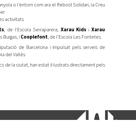
nyola o l’entorn com ara el Rebost Solidari, la Creu
per
s activitats.
ts
, de l'Escola Serraparera;
Xarau Kids
i
Xarau
s Buïgas, i
Cooplefont
, de l'Escola Les Fontetes.
putació de Barcelona i impulsat pels serveis de
a del Vallès.
s de la ciutat, han estat il·lustrats directament pels