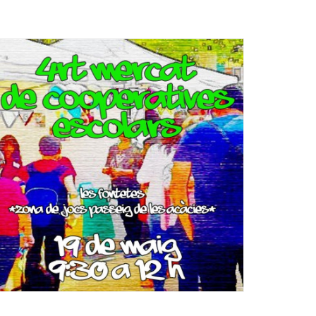
Ètica i Integritat
Entitats
Retiment de Comptes
Equipaments
Accés a Informació Pública
Mercats Municipals
Dades Obertes
Webs Municipals
Catàleg de Serveis i Tràmits