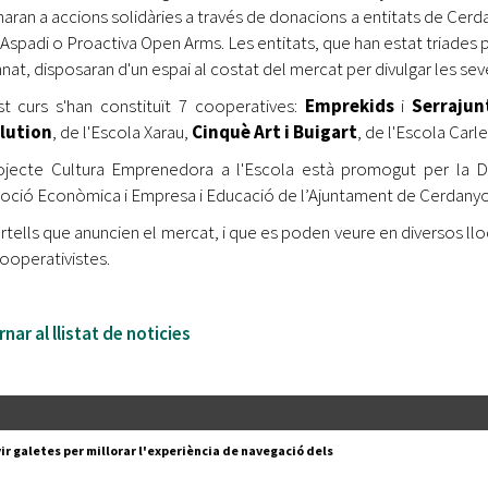
naran a accions solidàries a través de donacions a entitats de Cerda
 Aspadi o Proactiva Open Arms. Les entitats, que han estat triades 
mnat, disposaran d'un espai al costat del mercat per divulgar les seve
t curs s'han constituït 7 cooperatives:
Emprekids
i
Serrajun
lution
, de l'Escola Xarau,
Cinquè Art i Buigart
, de l'Escola Carle
ojecte Cultura Emprenedora a l'Escola està promogut per la Di
ció Econòmica i Empresa i Educació de l’Ajuntament de Cerdanyol
artells que anuncien el mercat, i que es poden veure en diversos lloc
cooperativistes.
nar al llistat de noticies
Segueix-nos a:
cesc Layret, s/n
ir galetes per millorar l'experiència de navegació dels
erdanyola del Vallès,