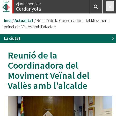
Vés
Ajuntament de
Cerdanyola
al
contingut
Esteu
Inici
/
Actualitat
/
Reunió de la Coordinadora del Moviment
aquí
Veïnal del Vallès amb l’alcalde
La ciutat
Reunió de la
Coordinadora del
Moviment Veïnal del
Vallès amb l’alcalde