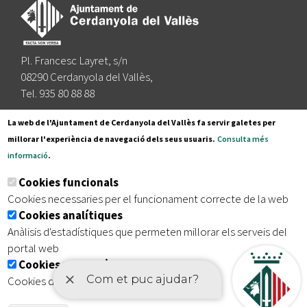
Pl. Francesc Layret, s/n
08290 Cerdanyola del Vallès,
Tel. 935 80 88 88
Segueix-nos a:
La web de l'Ajuntament de Cerdanyola del Vallès fa servir galetes per
millorar l'experiència de navegació dels seus usuaris.
Consulta més
informació
.
Subscriu-te al nostre butlletí
Cookies funcionals
Cookies necessaries per el funcionament correcte de la web
Cookies analítiques
|
|
|
Inici
Avís legal
Protecció de dades
Mapa del lloc
Anàlisis d'estadístiques que permeten millorar els serveis del
|
Accessibilitat
portal web
Cookies publicitàries
Cookies de tercers amb finalitat publicitària