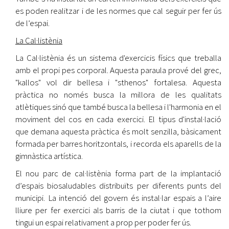
es poden realitzar i de les normes que cal seguir per fer ús
de l’espai.
La Cal·listènia
La Cal·listènia és un sistema d'exercicis físics que treballa
amb el propi pes corporal. Aquesta paraula prové del grec,
"kallos" vol dir bellesa i "sthenos" fortalesa. Aquesta
pràctica no només busca la millora de les qualitats
atlètiques sinó que també busca la bellesa i l'harmonia en el
moviment del cos en cada exercici. El tipus d'instal·lació
que demana aquesta pràctica és molt senzilla, bàsicament
formada per barres horitzontals, i recorda els aparells de la
gimnàstica artística.
El nou parc de cal·listènia forma part de la implantació
d’espais biosaludables distribuïts per diferents punts del
municipi. La intenció del govern és instal·lar espais a l’aire
lliure per fer exercici als barris de la ciutat i que tothom
tingui un espai relativament a prop per poder fer ús.