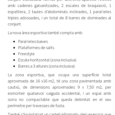
amb cadenes galvanitzades, 2 escales de braquiació, 1
espatllera, 2 taules d’abdominals inclinades, 1 paral·leles
triples adossades, i un total de 8 barres de dominades al
conjunt.
La nova àrea esportiva també compta amb:
Paral·leles baixes
Plataformes de salts
Freestyle
Escala horitzontal (zona inclusiva)
Barres a 3 altures (zona inclusiva)
La zona esportiva, que ocupa una superfície total
aproximada de 16 x16 m2, té una zona pavimentada amb
cautxú, de dimensions aproximades 9 x 7,50 m2, per
esmorteir qualsevol caiguda accidental, i un espai amb
sorra no compactable que queda delimitat en el seu
perímetre per travesses de fusta.
També s’ha instal·lat un cartell informatiu dels exercicis que