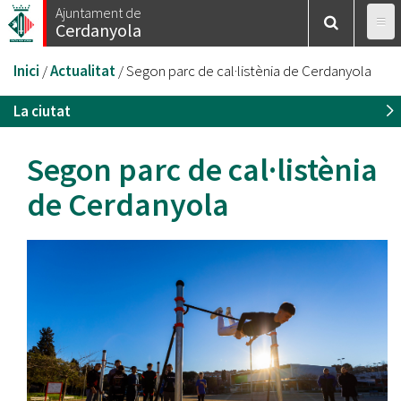
Vés
Ajuntament de
Cerdanyola
al
contingut
Esteu
Inici
/
Actualitat
/
Segon parc de cal·listènia de Cerdanyola
aquí
La ciutat
Segon parc de cal·listènia
de Cerdanyola