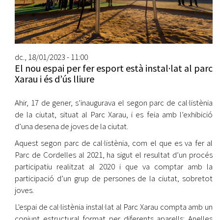
dc., 18/01/2023 - 11:00
El nou espai per fer esport està instal·lat al parc
Xarau i és d’ús lliure
Ahir, 17 de gener, s’inaugurava el segon parc de cal·listènia
de la ciutat, situat al Parc Xarau, i es feia amb l’exhibició
d’una desena de joves de la ciutat.
Aquest segon parc de cal·listènia, com el que es va fer al
Parc de Cordelles al 2021, ha sigut el resultat d’un procés
participatiu realitzat al 2020 i que va comptar amb la
participació d’un grup de persones de la ciutat, sobretot
joves.
L'espai de cal·listènia instal·lat al Parc Xarau compta amb un
conjunt estructural format per diferents aparells: Anelles