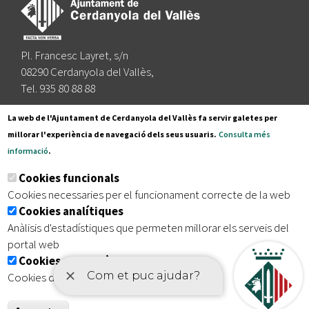
Pl. Francesc Layret, s/n
08290 Cerdanyola del Vallès,
Tel. 935 80 88 88
Segueix-nos a:
La web de l'Ajuntament de Cerdanyola del Vallès fa servir galetes per
millorar l'experiència de navegació dels seus usuaris.
Consulta més
informació
.
Subscriu-te al nostre butlletí
Cookies funcionals
Cookies necessaries per el funcionament correcte de la web
Cookies analítiques
|
|
|
Inici
Avís legal
Protecció de dades
Mapa del lloc
Anàlisis d'estadístiques que permeten millorar els serveis del
|
Accessibilitat
portal web
Cookies publicitàries
Cookies de tercers amb finalitat publicitària