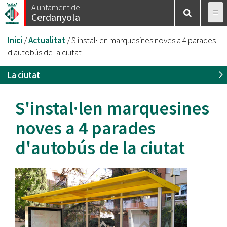
Vés
Ajuntament de
Cerdanyola
al
contingut
Esteu
Inici
/
Actualitat
/
S'instal·len marquesines noves a 4 parades
aquí
d'autobús de la ciutat
La ciutat
S'instal·len marquesines
noves a 4 parades
d'autobús de la ciutat