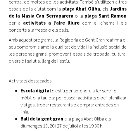
central de moltes de les activitats. També s’utilitzen altres
espais de la ciutat com la
plaça Abat Oliba
, els
Jardins
de la Masia Can Serraparera
o la
plaça Sant Ramon
per a
activitats a l’aire lliure
com el cinema i els
concerts a la fresca o els balls.
Amb aquest programa, la Regidoria de Gent Gran reafirma el
seu compromís amb la qualitat de vida i la inclusió social de
les persones grans, promovent espais de trobada, cultura,
diversió i salut al llarg de l’estiu.
Activitats destacades
Escola digital
d’estiu per aprendre a fer servir el
mòbil o la tauleta per buscar activitats d’oci, planificar
viatges, trobar restaurants o comprar entrades en
línia.
Ball de la gent gran
a la plaça Abat Oliba els
diumenges 13, 20 i 27 de juliol a les 19:30 h.