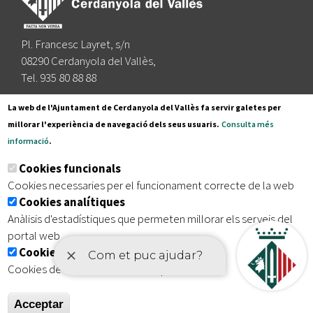
Pl. Francesc Layret, s/n
08290 Cerdanyola del Vallès,
Tel. 935 80 88 88
Segueix-nos a:
La web de l'Ajuntament de Cerdanyola del Vallès fa servir galetes per
millorar l'experiència de navegació dels seus usuaris.
Consulta més
informació
.
Subscriu-te al nostre butlletí
Cookies funcionals
Cookies necessaries per el funcionament correcte de la web
Cookies analítiques
|
|
|
Inici
Avís legal
Protecció de dades
Mapa del lloc
Anàlisis d'estadístiques que permeten millorar els serveis del
|
Accessibilitat
portal web
Cookies publicitàries
Cookies de tercers amb finalitat publicitària
Acceptar