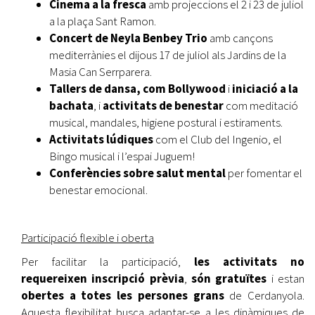
Cinema a la fresca
amb projeccions el 2 i 23 de juliol
a la plaça Sant Ramon.
Concert de Neyla Benbey Trio
amb cançons
mediterrànies el dijous 17 de juliol als Jardins de la
Masia Can Serrparera.
Tallers de dansa, com Bollywood
i
iniciació a la
bachata
, i
activitats de benestar
com meditació
musical, mandales, higiene postural i estiraments.
Activitats lúdiques
com el Club del Ingenio, el
Bingo musical i l’espai Juguem!
Conferències sobre salut mental
per fomentar el
benestar emocional.
Participació flexible i oberta
Per facilitar la participació,
les activitats no
requereixen inscripció prèvia
,
són gratuïtes
i estan
obertes a totes les persones grans
de Cerdanyola.
Aquesta flexibilitat busca adaptar-se a les dinàmiques de