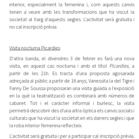
interior, especialment la femenina i, com aquests canvis
tenen a veure amb les transformacions que ha viscut la
societat al llarg d'aquests segles. L'activitat serà gratuïta i
no cal inscripció prèvia.
Visita nocturna Picardies
D'altra banda, el divendres 3 de febrer es farà una nova
visita, en aquest cas nocturna i amb el títol
Picardies
, a
partir de les 21h. Es tracta d'una proposta agosarada
adreçada al públic a partir de 16 anys; Vanessita la del Tigre i
Fanny De Soussa proposaran una visita guiada a l'exposició
en la què la teatralització es combinarà amb números de
cabaret. Tot i el caràcter informal i burlesc, la visita
permetrà descobrir des d'una altra òptica els canvis socials i
culturals que ha viscut la societat en els darrers segles i que
la roba interior femenina reflecteix.
L'activitat serà gratuïta i per a participar cal inscripció prèvia.