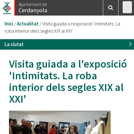
Vés
Ajuntament de
Cerdanyola
al
contingut
Esteu
Inici
/
Actualitat
/
Visita guiada a l'exposició 'Intimitats. La
aquí
roba interior dels segles XIX al XXI'
La ciutat
Visita guiada a l'exposició
'Intimitats. La roba
interior dels segles XIX al
XXI'