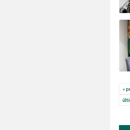
« p
últ
mor