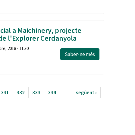
cial a Maichinery, projecte
e l'Explorer Cerdanyola
re, 2018 - 11:30
Saber-ne més
331
332
333
334
…
següent ›