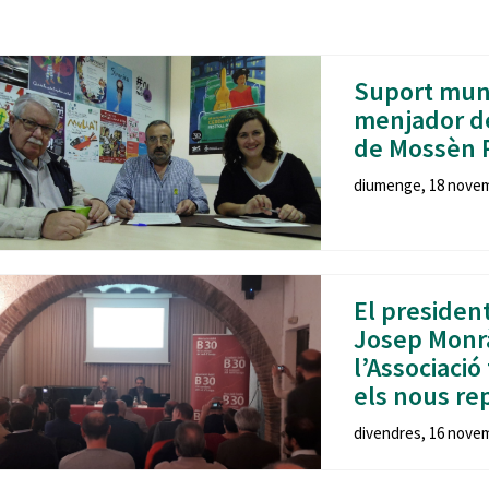
Oberta la convocatòria d'Ajuts per a l'autoocupació
jove 2026
Cerdanyola opta a més de 5 milions d'euros del Pla de
Suport muni
Barris per transformar les Fontetes, Quatre Cantons i
menjador de
l'entorn de l'avinguda Catalunya
de Mossèn 
El FIT presenta el cartell de la seva 16a edició i dona el
diumenge, 18 novemb
tret de sortida al festival
L’Ajuntament reparteix ulleres gratuïtes per veure
l'eclipsi solar
El president
Josep Monrà
l’Associaci
els nous re
divendres, 16 novem