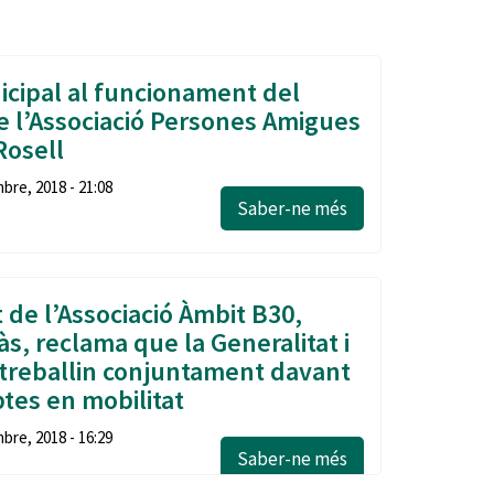
Ètica i Integritat
Entitats
cipal al funcionament del
Retiment de Comptes
 l’Associació Persones Amigues
Equipaments
Rosell
Accés a Informació Pública
re, 2018 - 21:08
Mercats Municipals
Dades Obertes
Saber-ne més
Webs Municipals
Catàleg de Serveis i Tràmits
 de l’Associació Àmbit B30,
s, reclama que la Generalitat i
ó treballin conjuntament davant
ptes en mobilitat
bre, 2018 - 16:29
Saber-ne més