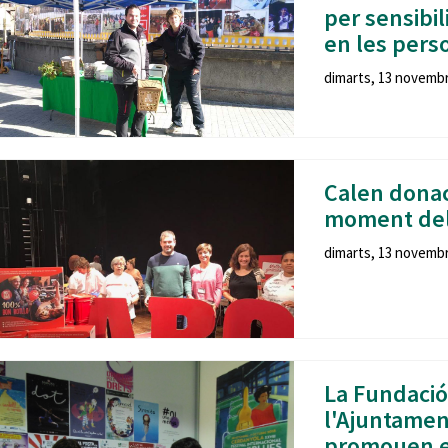
per sensibili
en les pers
dimarts, 13 novembre
Calen donaci
moment deli
dimarts, 13 novembre
La Fundació
l'Ajuntamen
promouen el