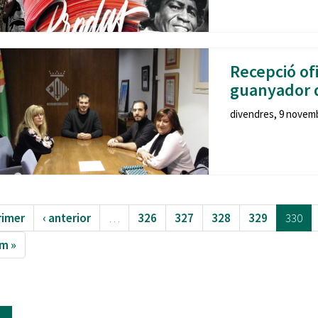
Recepció ofi
guanyador d
divendres, 9 novemb
rimer
‹ anterior
…
326
327
328
329
330
im »
e