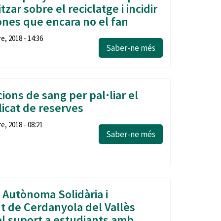
tzar sobre el reciclatge i incidir
ones que encara no el fan
, 2018 - 14:36
Saber-ne més
ons de sang per pal·liar el
cat de reserves
, 2018 - 08:21
Saber-ne més
 Autònoma Solidària i
t de Cerdanyola del Vallès
 suport a estudiants amb