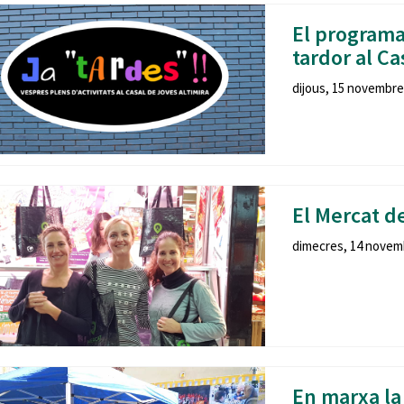
El programa
tardor al Ca
dijous, 15 novembre,
El Mercat d
dimecres, 14 novemb
En marxa l