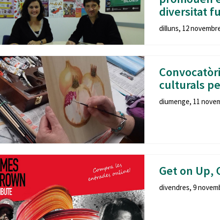
diversitat f
dilluns, 12 novembre
Convocatòri
culturals pe
diumenge, 11 novemb
Get on Up, 
divendres, 9 novemb