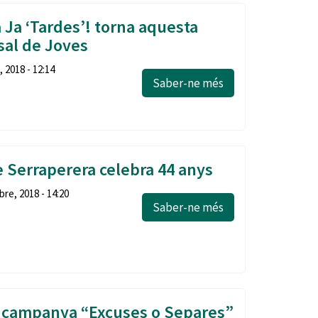
 Ja ‘Tardes’! torna aquesta
sal de Joves
 2018 - 12:14
Saber-ne més
e Serraperera celebra 44 anys
re, 2018 - 14:20
Saber-ne més
a campanya “Excuses o Separes”