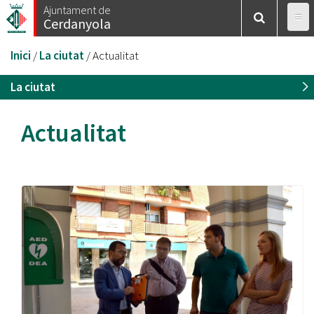
Vés
Ajuntament de
Cerdanyola
al
contingut
Esteu
Inici
/
La ciutat
/
Actualitat
aquí
La ciutat
Actualitat