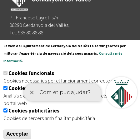
Pl. Francesc Layret, s/n
08290 Cerdanyola del Vallès,
Tel. 935 80 88 88
Segueix-nos a:
La web de l'Ajuntament de Cerdanyola del Vallès fa servir galetes per
millorar l'experiència de navegació dels seus usuaris.
Consulta més
informació
.
Subscriu-te al nostre butlletí
Cookies funcionals
Cookies necessaries per el funcionament correcte de la web
Cookies analítiques
|
|
|
Inici
Avís legal
Protecció de dades
Mapa del lloc
Anàlisis d'estadístiques que permeten millorar els serveis del
|
Accessibilitat
portal web
Cookies publicitàries
Cookies de tercers amb finalitat publicitària
Acceptar