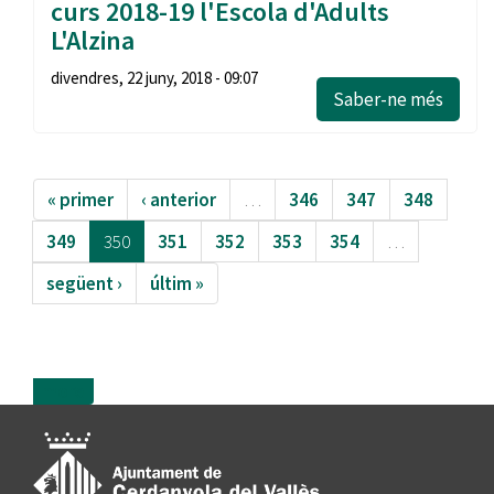
curs 2018-19 l'Escola d'Adults
L'Alzina
divendres, 22 juny, 2018 - 09:07
Saber-ne més
« primer
‹ anterior
…
346
347
348
349
350
351
352
353
354
…
següent ›
últim »
more