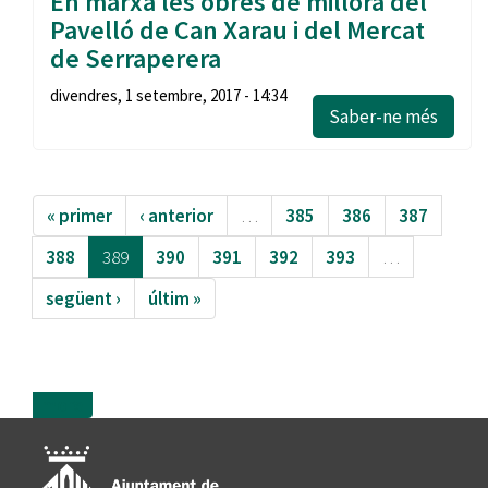
En marxa les obres de millora del
Pavelló de Can Xarau i del Mercat
de Serraperera
divendres, 1 setembre, 2017 - 14:34
Saber-ne més
« primer
‹ anterior
…
385
386
387
388
389
390
391
392
393
…
següent ›
últim »
more