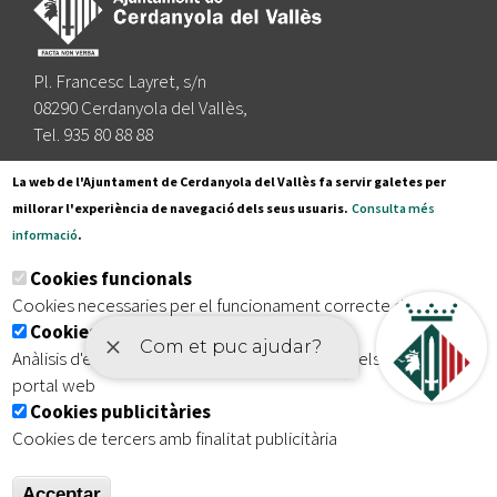
Pl. Francesc Layret, s/n
08290 Cerdanyola del Vallès,
Tel. 935 80 88 88
Segueix-nos a:
La web de l'Ajuntament de Cerdanyola del Vallès fa servir galetes per
millorar l'experiència de navegació dels seus usuaris.
Consulta més
informació
.
Subscriu-te al nostre butlletí
Cookies funcionals
Cookies necessaries per el funcionament correcte de la web
Cookies analítiques
|
|
|
Inici
Avís legal
Protecció de dades
Mapa del lloc
Anàlisis d'estadístiques que permeten millorar els serveis del
|
Accessibilitat
portal web
Cookies publicitàries
Cookies de tercers amb finalitat publicitària
Acceptar