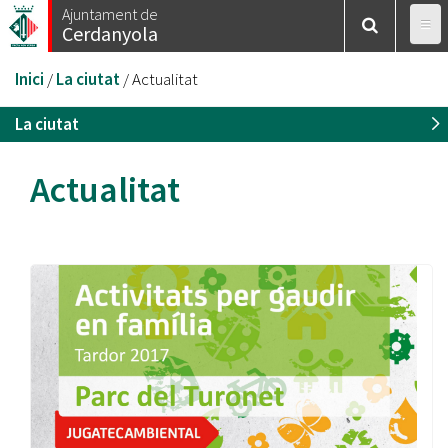
Vés
Ajuntament de
Cerdanyola
al
contingut
Esteu
Inici
/
La ciutat
/
Actualitat
aquí
La ciutat
Actualitat